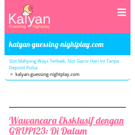
Skip
Ope
to
Men
content
kalyan-guessing-nightplay.com
Slot Mahjong Ways Terbaik, Slot Gacor Hari Ini Tanpa
Deposit Pulsa
>
kalyan-guessing-nightplay.com
Wawancara Eksklusif dengan
GRUP123: Di Dalam