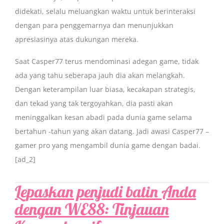
didekati, selalu meluangkan waktu untuk berinteraksi
dengan para penggemarnya dan menunjukkan
apresiasinya atas dukungan mereka.
Saat Casper77 terus mendominasi adegan game, tidak
ada yang tahu seberapa jauh dia akan melangkah.
Dengan keterampilan luar biasa, kecakapan strategis,
dan tekad yang tak tergoyahkan, dia pasti akan
meninggalkan kesan abadi pada dunia game selama
bertahun -tahun yang akan datang. Jadi awasi Casper77 –
gamer pro yang mengambil dunia game dengan badai.
[ad_2]
Lepaskan penjudi batin Anda
dengan WE88: Tinjauan