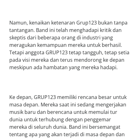
Namun, kenaikan ketenaran Grup123 bukan tanpa
tantangan. Band ini telah menghadapi kritik dan
skeptis dari beberapa orang di industri yang
meragukan kemampuan mereka untuk berhasil.
Tetapi anggota GRUP123 tetap tangguh, tetap setia
pada visi mereka dan terus mendorong ke depan
meskipun ada hambatan yang mereka hadapi.
Ke depan, GRUP123 memiliki rencana besar untuk
masa depan. Mereka saat ini sedang mengerjakan
musik baru dan berencana untuk memulai tur
dunia untuk terhubung dengan penggemar
mereka di seluruh dunia. Band ini bersemangat
tentang apa yang akan terjadi di masa depan dan