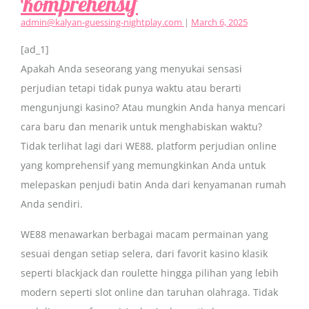
Komprehensif
admin@kalyan-guessing-nightplay.com
|
March 6, 2025
[ad_1]
Apakah Anda seseorang yang menyukai sensasi
perjudian tetapi tidak punya waktu atau berarti
mengunjungi kasino? Atau mungkin Anda hanya mencari
cara baru dan menarik untuk menghabiskan waktu?
Tidak terlihat lagi dari WE88, platform perjudian online
yang komprehensif yang memungkinkan Anda untuk
melepaskan penjudi batin Anda dari kenyamanan rumah
Anda sendiri.
WE88 menawarkan berbagai macam permainan yang
sesuai dengan setiap selera, dari favorit kasino klasik
seperti blackjack dan roulette hingga pilihan yang lebih
modern seperti slot online dan taruhan olahraga. Tidak