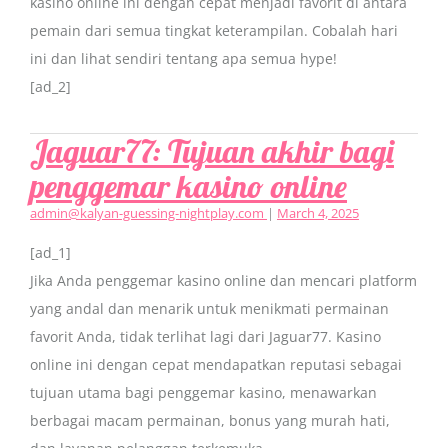
kasino online ini dengan cepat menjadi favorit di antara
pemain dari semua tingkat keterampilan. Cobalah hari
ini dan lihat sendiri tentang apa semua hype!
[ad_2]
Jaguar77: Tujuan akhir bagi
penggemar kasino online
admin@kalyan-guessing-nightplay.com
|
March 4, 2025
[ad_1]
Jika Anda penggemar kasino online dan mencari platform
yang andal dan menarik untuk menikmati permainan
favorit Anda, tidak terlihat lagi dari Jaguar77. Kasino
online ini dengan cepat mendapatkan reputasi sebagai
tujuan utama bagi penggemar kasino, menawarkan
berbagai macam permainan, bonus yang murah hati,