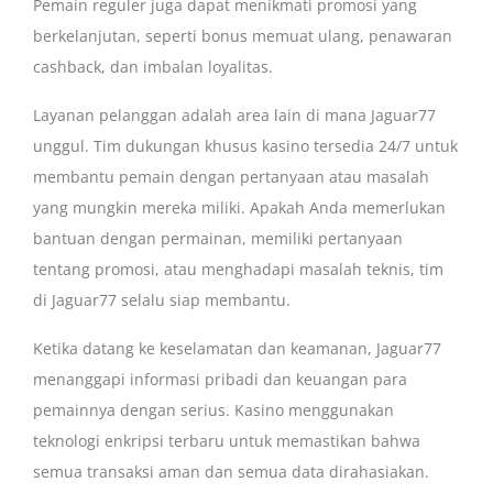
Pemain reguler juga dapat menikmati promosi yang
berkelanjutan, seperti bonus memuat ulang, penawaran
cashback, dan imbalan loyalitas.
Layanan pelanggan adalah area lain di mana Jaguar77
unggul. Tim dukungan khusus kasino tersedia 24/7 untuk
membantu pemain dengan pertanyaan atau masalah
yang mungkin mereka miliki. Apakah Anda memerlukan
bantuan dengan permainan, memiliki pertanyaan
tentang promosi, atau menghadapi masalah teknis, tim
di Jaguar77 selalu siap membantu.
Ketika datang ke keselamatan dan keamanan, Jaguar77
menanggapi informasi pribadi dan keuangan para
pemainnya dengan serius. Kasino menggunakan
teknologi enkripsi terbaru untuk memastikan bahwa
semua transaksi aman dan semua data dirahasiakan.