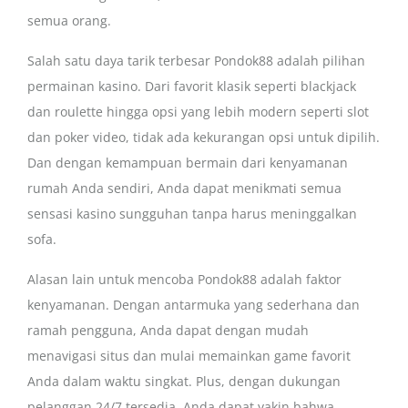
semua orang.
Salah satu daya tarik terbesar Pondok88 adalah pilihan
permainan kasino. Dari favorit klasik seperti blackjack
dan roulette hingga opsi yang lebih modern seperti slot
dan poker video, tidak ada kekurangan opsi untuk dipilih.
Dan dengan kemampuan bermain dari kenyamanan
rumah Anda sendiri, Anda dapat menikmati semua
sensasi kasino sungguhan tanpa harus meninggalkan
sofa.
Alasan lain untuk mencoba Pondok88 adalah faktor
kenyamanan. Dengan antarmuka yang sederhana dan
ramah pengguna, Anda dapat dengan mudah
menavigasi situs dan mulai memainkan game favorit
Anda dalam waktu singkat. Plus, dengan dukungan
pelanggan 24/7 tersedia, Anda dapat yakin bahwa