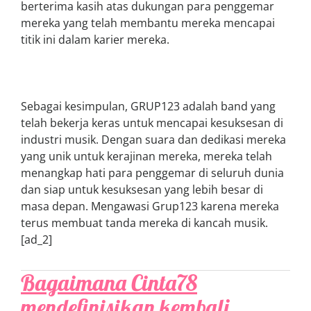
berterima kasih atas dukungan para penggemar
mereka yang telah membantu mereka mencapai
titik ini dalam karier mereka.
Sebagai kesimpulan, GRUP123 adalah band yang
telah bekerja keras untuk mencapai kesuksesan di
industri musik. Dengan suara dan dedikasi mereka
yang unik untuk kerajinan mereka, mereka telah
menangkap hati para penggemar di seluruh dunia
dan siap untuk kesuksesan yang lebih besar di
masa depan. Mengawasi Grup123 karena mereka
terus membuat tanda mereka di kancah musik.
[ad_2]
Bagaimana Cinta78
mendefinisikan kembali