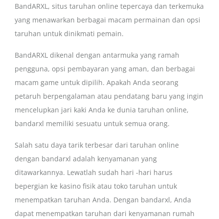
BandARXL, situs taruhan online tepercaya dan terkemuka
yang menawarkan berbagai macam permainan dan opsi
taruhan untuk dinikmati pemain.
BandARXL dikenal dengan antarmuka yang ramah
pengguna, opsi pembayaran yang aman, dan berbagai
macam game untuk dipilih. Apakah Anda seorang
petaruh berpengalaman atau pendatang baru yang ingin
mencelupkan jari kaki Anda ke dunia taruhan online,
bandarxl memiliki sesuatu untuk semua orang.
Salah satu daya tarik terbesar dari taruhan online
dengan bandarxl adalah kenyamanan yang
ditawarkannya. Lewatlah sudah hari -hari harus
bepergian ke kasino fisik atau toko taruhan untuk
menempatkan taruhan Anda. Dengan bandarxl, Anda
dapat menempatkan taruhan dari kenyamanan rumah