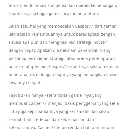
terus mendominasi kompetisi dan meraih kemenangan,
reputasinya sebagai gamer pro mulai tumbuh.
Salah satu hal yang membedakan Casper77 dari gamer
lain adalah kemampuannya untuk beradaptasi dengan
situasi apa pun dan menghasilkan strategi inovatif
dengan cepat. Apakah dia bermain penembak orang
pertama, permainan strategi, atau arena pertempuran
online multipemain, Casper77 sepertinya selalu memiliki
beberapa trik di lengan bajunya yang menangkap lawan-
lawannya lengah.
Tapi bukan hanya keterampilan game -nya yang
membuat Casper77 menjadi basis penggemar yang setia
– itu juga kepribadiannya yang karismatik dan sikap
rendah hati. Terlepas dari keberhasilan dan
ketenarannya, Casper77 tetap rendah hati dan mudah