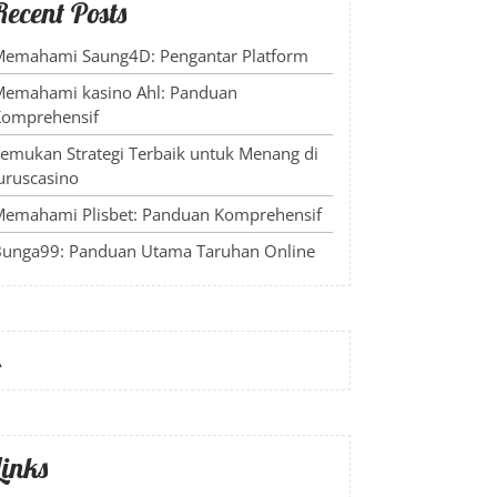
Recent Posts
emahami Saung4D: Pengantar Platform
emahami kasino Ahl: Panduan
Komprehensif
emukan Strategi Terbaik untuk Menang di
uruscasino
emahami Plisbet: Panduan Komprehensif
unga99: Panduan Utama Taruhan Online
A
Links