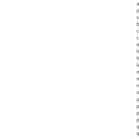
a
p
s
b
c
c
e
h
h
l
m
o
p
p
q
q