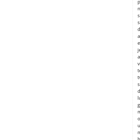
p
s
s
d
a
e
j
a
t
t
s
l
m
o
u
m
h