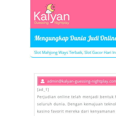
Skip
to
content
Mengungkap Dunia Judi Onlin
Slot Mahjong Ways Terbaik, Slot Gacor Hari In
admin@kalyan-guessing-nightplay.co
[ad_1]
Perjudian online telah menjadi bentuk 
seluruh dunia. Dengan kemajuan tekno
kasino favorit mereka dari kenyamanan