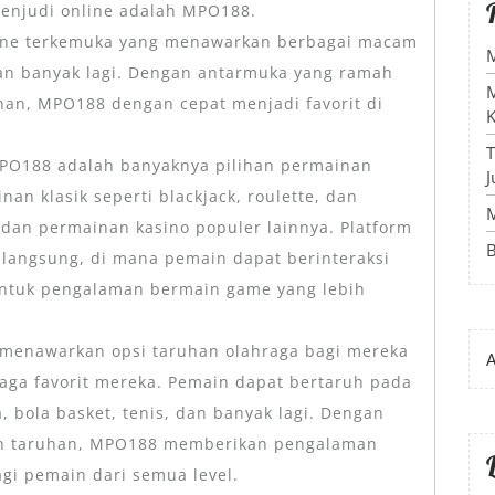
penjudi online adalah MPO188.
line terkemuka yang menawarkan berbagai macam
M
dan banyak lagi. Dengan antarmuka yang ramah
M
an, MPO188 dengan cepat menjadi favorit di
T
MPO188 adalah banyaknya pilihan permainan
J
an klasik seperti blackjack, roulette, dan
M
 dan permainan kasino populer lainnya. Platform
B
langsung, di mana pemain dapat berinteraksi
 untuk pengalaman bermain game yang lebih
 menawarkan opsi taruhan olahraga bagi mereka
aga favorit mereka. Pemain dapat bertaruh pada
, bola basket, tenis, dan banyak lagi. Dengan
han taruhan, MPO188 memberikan pengalaman
gi pemain dari semua level.