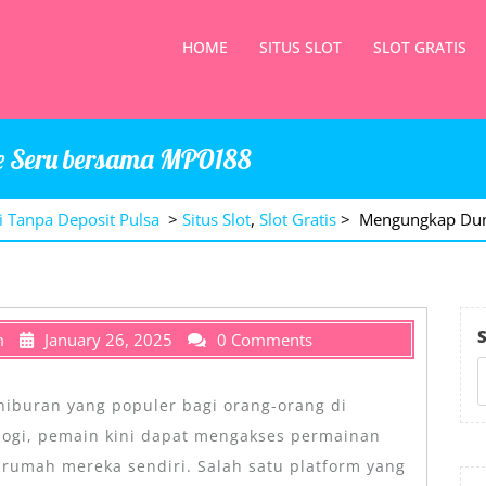
HOME
SITUS SLOT
SLOT GRATIS
e Seru bersama MPO188
i Tanpa Deposit Pulsa
>
Situs Slot
,
Slot Gratis
>
Mengungkap Dun
m
January 26, 2025
0 Comments
hiburan yang populer bagi orang-orang di
logi, pemain kini dapat mengakses permainan
 rumah mereka sendiri. Salah satu platform yang