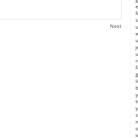
f
s
Next
Next
Post
w
u
j
r
f
g
l
b
y
t
y
s
n
o
i