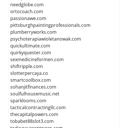
needglobe.com
ortocoach.com
passionawe.com
pittsburghpaintingprofessionals.com
plumberryworks.com
psychoterapiawioletanowak.com
quickultimate.com
quirkyquester.com
sexmedicineformen.com
shiftripple.com
slotterpercaya.co
smartcoolbox.com
sohanjitfinances.com
soulfulhousemusic.net
sparklooms.com
tacticalcontractingllc.com
thecapitalpowers.com
tobabet88slot3.com