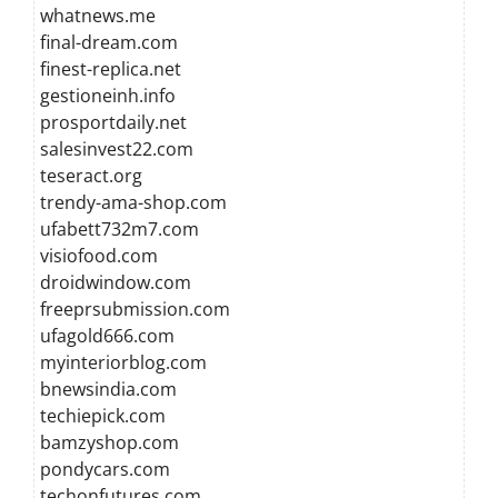
whatnews.me
final-dream.com
finest-replica.net
gestioneinh.info
prosportdaily.net
salesinvest22.com
teseract.org
trendy-ama-shop.com
ufabett732m7.com
visiofood.com
droidwindow.com
freeprsubmission.com
ufagold666.com
myinteriorblog.com
bnewsindia.com
techiepick.com
bamzyshop.com
pondycars.com
techonfutures.com