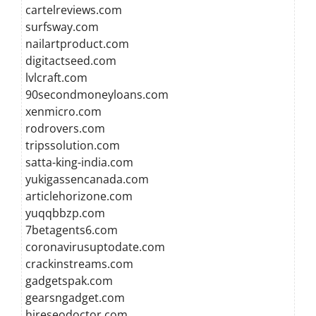
cartelreviews.com
surfsway.com
nailartproduct.com
digitactseed.com
lvlcraft.com
90secondmoneyloans.com
xenmicro.com
rodrovers.com
tripssolution.com
satta-king-india.com
yukigassencanada.com
articlehorizone.com
yuqqbbzp.com
7betagents6.com
coronavirusuptodate.com
crackinstreams.com
gadgetspak.com
gearsngadget.com
hireseodoctor.com