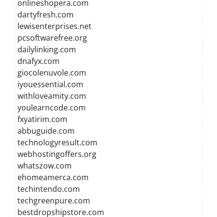
onlineshopera.com
dartyfresh.com
lewisenterprises.net
pcsoftwarefree.org
dailylinking.com
dnafyx.com
giocolenuvole.com
iyouessential.com
withloveamity.com
youlearncode.com
fxyatirim.com
abbuguide.com
technologyresult.com
webhostingoffers.org
whatszow.com
ehomeamerca.com
techintendo.com
techgreenpure.com
bestdropshipstore.com