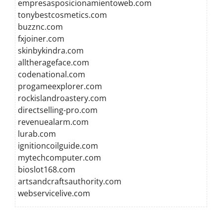
empresasposicionamientoweb.com
tonybestcosmetics.com
buzznc.com
fxjoiner.com
skinbykindra.com
alltherageface.com
codenational.com
progameexplorer.com
rockislandroastery.com
directselling-pro.com
revenuealarm.com
lurab.com
ignitioncoilguide.com
mytechcomputer.com
bioslot168.com
artsandcraftsauthority.com
webservicelive.com