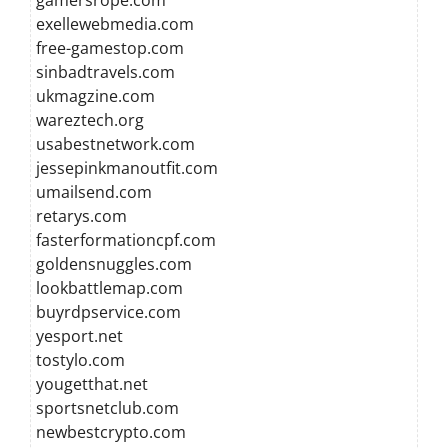
gamersrope.com
exellewebmedia.com
free-gamestop.com
sinbadtravels.com
ukmagzine.com
wareztech.org
usabestnetwork.com
jessepinkmanoutfit.com
umailsend.com
retarys.com
fasterformationcpf.com
goldensnuggles.com
lookbattlemap.com
buyrdpservice.com
yesport.net
tostylo.com
yougetthat.net
sportsnetclub.com
newbestcrypto.com