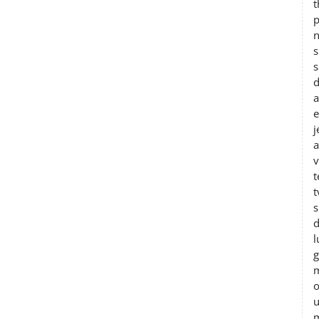
t
p
s
s
d
a
e
j
a
t
t
s
l
m
o
u
m