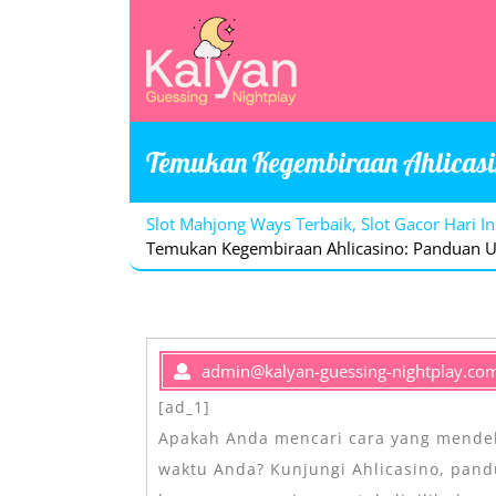
Skip
to
content
Temukan Kegembiraan Ahlicasi
Slot Mahjong Ways Terbaik, Slot Gacor Hari In
Temukan Kegembiraan Ahlicasino: Panduan U
admin@kalyan-guessing-nightplay.co
[ad_1]
Apakah Anda mencari cara yang mende
waktu Anda? Kunjungi Ahlicasino, pan