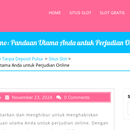
HOME
SITUS SLOT
SLOT GRATIS
no: Panduan Utama Anda untuk Perjudian O
i Tanpa Deposit Pulsa
>
Situs Slot
>
tama Anda untuk Perjudian Online
m
November 23, 2024
0 Comments
barkan dan menghibur untuk menghabiskan
duan utama Anda untuk perjudian online. Dengan