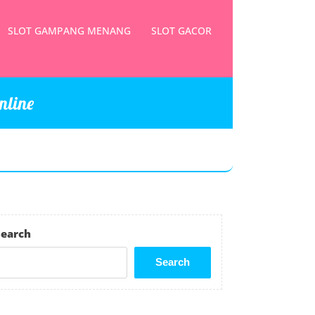
SLOT GAMPANG MENANG
SLOT GACOR
nline
Search
Search