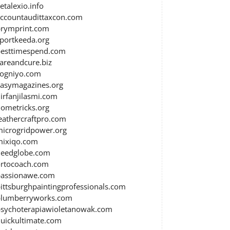
etalexio.info
ccountaudittaxcon.com
rymprint.com
portkeeda.org
esttimespend.com
areandcure.biz
ogniyo.com
asymagazines.org
irfanjilasmi.com
ometricks.org
eathercraftpro.com
icrogridpower.org
mixiqo.com
needglobe.com
rtocoach.com
passionawe.com
ittsburghpaintingprofessionals.com
plumberryworks.com
sychoterapiawioletanowak.com
uickultimate.com