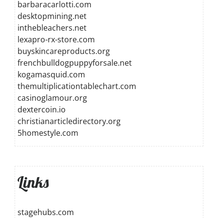
barbaracarlotti.com
desktopmining.net
inthebleachers.net
lexapro-rx-store.com
buyskincareproducts.org
frenchbulldogpuppyforsale.net
kogamasquid.com
themultiplicationtablechart.com
casinoglamour.org
dextercoin.io
christianarticledirectory.org
5homestyle.com
Links
stagehubs.com