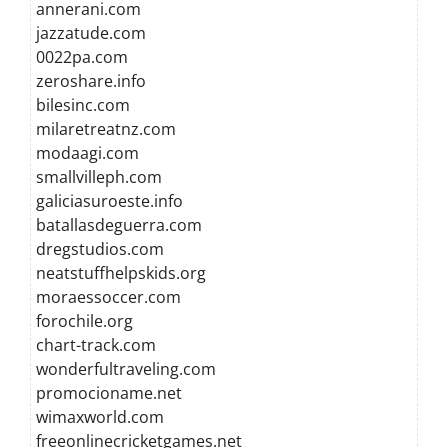
annerani.com
jazzatude.com
0022pa.com
zeroshare.info
bilesinc.com
milaretreatnz.com
modaagi.com
smallvilleph.com
galiciasuroeste.info
batallasdeguerra.com
dregstudios.com
neatstuffhelpskids.org
moraessoccer.com
forochile.org
chart-track.com
wonderfultraveling.com
promocioname.net
wimaxworld.com
freeonlinecricketgames.net