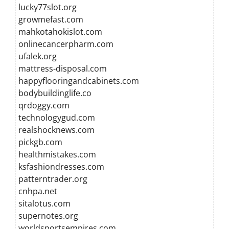
lucky77slot.org
growmefast.com
mahkotahokislot.com
onlinecancerpharm.com
ufalek.org
mattress-disposal.com
happyflooringandcabinets.com
bodybuildinglife.co
qrdoggy.com
technologygud.com
realshocknews.com
pickgb.com
healthmistakes.com
ksfashiondresses.com
patterntrader.org
cnhpa.net
sitalotus.com
supernotes.org
worldsportsempires.com