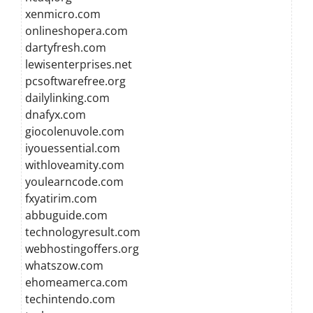
xenmicro.com
onlineshopera.com
dartyfresh.com
lewisenterprises.net
pcsoftwarefree.org
dailylinking.com
dnafyx.com
giocolenuvole.com
iyouessential.com
withloveamity.com
youlearncode.com
fxyatirim.com
abbuguide.com
technologyresult.com
webhostingoffers.org
whatszow.com
ehomeamerca.com
techintendo.com