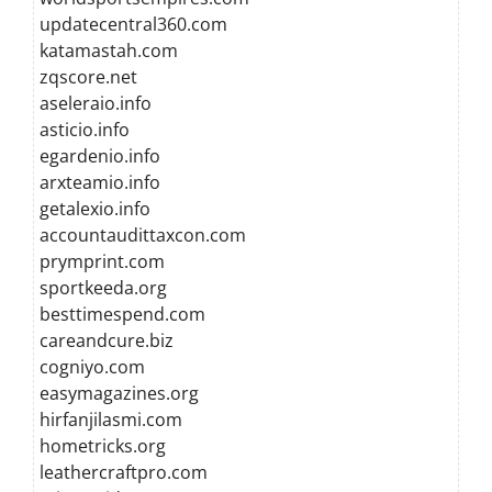
updatecentral360.com
katamastah.com
zqscore.net
aseleraio.info
asticio.info
egardenio.info
arxteamio.info
getalexio.info
accountaudittaxcon.com
prymprint.com
sportkeeda.org
besttimespend.com
careandcure.biz
cogniyo.com
easymagazines.org
hirfanjilasmi.com
hometricks.org
leathercraftpro.com