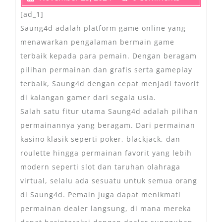
[ad_1]
Saung4d adalah platform game online yang
menawarkan pengalaman bermain game
terbaik kepada para pemain. Dengan beragam
pilihan permainan dan grafis serta gameplay
terbaik, Saung4d dengan cepat menjadi favorit
di kalangan gamer dari segala usia.
Salah satu fitur utama Saung4d adalah pilihan
permainannya yang beragam. Dari permainan
kasino klasik seperti poker, blackjack, dan
roulette hingga permainan favorit yang lebih
modern seperti slot dan taruhan olahraga
virtual, selalu ada sesuatu untuk semua orang
di Saung4d. Pemain juga dapat menikmati
permainan dealer langsung, di mana mereka