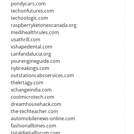
pondycars.com
techonfutures.com
techoologic.com
raspberryketonescanada.org
medihealthrules.com
usathrill.com
vshapedental.com
canfandalucia.org
yourengineguide.com
nybreakings.com
outstationcabsservices.com
thekrtagy.com
xchangeindia.com
coolmicrotech.com
dreamhousehack.com
the-techteacher.com
automobilenews-online.com
fashionalltimes.com
totaldigitalforum.com