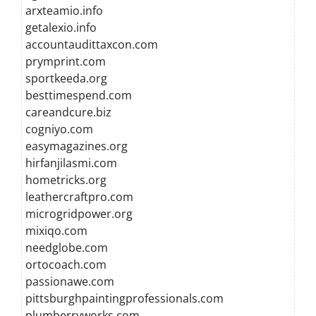
arxteamio.info
getalexio.info
accountaudittaxcon.com
prymprint.com
sportkeeda.org
besttimespend.com
careandcure.biz
cogniyo.com
easymagazines.org
hirfanjilasmi.com
hometricks.org
leathercraftpro.com
microgridpower.org
mixiqo.com
needglobe.com
ortocoach.com
passionawe.com
pittsburghpaintingprofessionals.com
plumberryworks.com