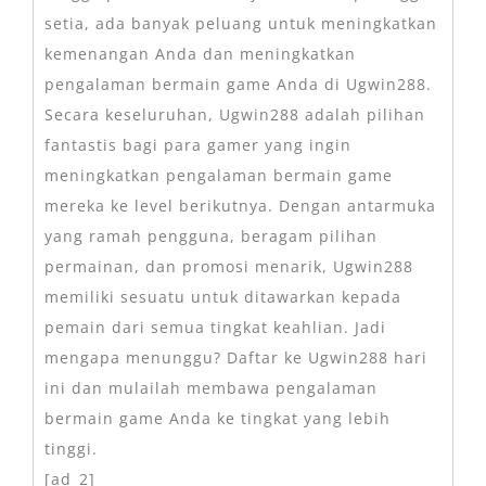
setia, ada banyak peluang untuk meningkatkan
kemenangan Anda dan meningkatkan
pengalaman bermain game Anda di Ugwin288.
Secara keseluruhan, Ugwin288 adalah pilihan
fantastis bagi para gamer yang ingin
meningkatkan pengalaman bermain game
mereka ke level berikutnya. Dengan antarmuka
yang ramah pengguna, beragam pilihan
permainan, dan promosi menarik, Ugwin288
memiliki sesuatu untuk ditawarkan kepada
pemain dari semua tingkat keahlian. Jadi
mengapa menunggu? Daftar ke Ugwin288 hari
ini dan mulailah membawa pengalaman
bermain game Anda ke tingkat yang lebih
tinggi.
[ad_2]