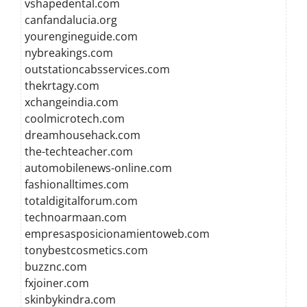
vshapedental.com
canfandalucia.org
yourengineguide.com
nybreakings.com
outstationcabsservices.com
thekrtagy.com
xchangeindia.com
coolmicrotech.com
dreamhousehack.com
the-techteacher.com
automobilenews-online.com
fashionalltimes.com
totaldigitalforum.com
technoarmaan.com
empresasposicionamientoweb.com
tonybestcosmetics.com
buzznc.com
fxjoiner.com
skinbykindra.com