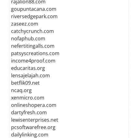
rajalion88.com
goupuntacana.com
riversedgepark.com
zaseez.com
catchycrunch.com
nofaphub.com
nefertitingalls.com
patsyscreations.com
income4proof.com
educaritas.org
lensajelajah.com
betflik09.net
ncaq.org
xenmicro.com
onlineshopera.com
dartyfresh.com
lewisenterprises.net
pcsoftwarefree.org
dailylinking.com