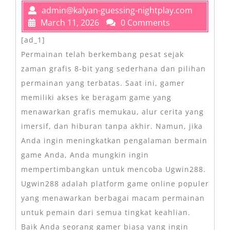
admin@kalyan-guessing-nightplay.com
March 11, 2026
0 Comments
[ad_1]
Permainan telah berkembang pesat sejak
zaman grafis 8-bit yang sederhana dan pilihan
permainan yang terbatas. Saat ini, gamer
memiliki akses ke beragam game yang
menawarkan grafis memukau, alur cerita yang
imersif, dan hiburan tanpa akhir. Namun, jika
Anda ingin meningkatkan pengalaman bermain
game Anda, Anda mungkin ingin
mempertimbangkan untuk mencoba Ugwin288.
Ugwin288 adalah platform game online populer
yang menawarkan berbagai macam permainan
untuk pemain dari semua tingkat keahlian.
Baik Anda seorang gamer biasa yang ingin