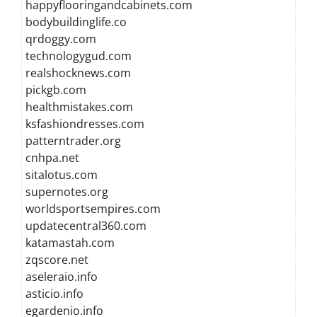
happyflooringandcabinets.com
bodybuildinglife.co
qrdoggy.com
technologygud.com
realshocknews.com
pickgb.com
healthmistakes.com
ksfashiondresses.com
patterntrader.org
cnhpa.net
sitalotus.com
supernotes.org
worldsportsempires.com
updatecentral360.com
katamastah.com
zqscore.net
aseleraio.info
asticio.info
egardenio.info