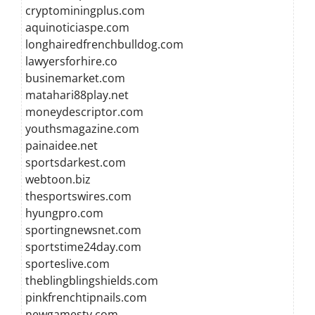
cryptominingplus.com
aquinoticiaspe.com
longhairedfrenchbulldog.com
lawyersforhire.co
businemarket.com
matahari88play.net
moneydescriptor.com
youthsmagazine.com
painaidee.net
sportsdarkest.com
webtoon.biz
thesportswires.com
hyungpro.com
sportingnewsnet.com
sportstime24day.com
sporteslive.com
theblingblingshields.com
pinkfrenchtipnails.com
newgamestv.com