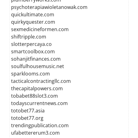
psychoterapiawioletanowak.com
quickultimate.com
quirkyquester.com
sexmedicineformen.com
shiftripple.com
slotterpercaya.co
smartcoolbox.com
sohanjitfinances.com
soulfulhousemusic.net
sparklooms.com
tacticalcontractingllc.com
thecapitalpowers.com
tobabet88slot3.com
todayscurrentnews.com
totobet77.asia
totobet77.org
trendingpublication.com
ufabettererum3.com