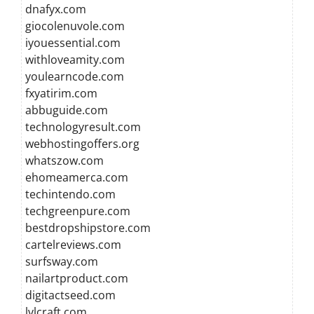
dnafyx.com
giocolenuvole.com
iyouessential.com
withloveamity.com
youlearncode.com
fxyatirim.com
abbuguide.com
technologyresult.com
webhostingoffers.org
whatszow.com
ehomeamerca.com
techintendo.com
techgreenpure.com
bestdropshipstore.com
cartelreviews.com
surfsway.com
nailartproduct.com
digitactseed.com
lvlcraft.com