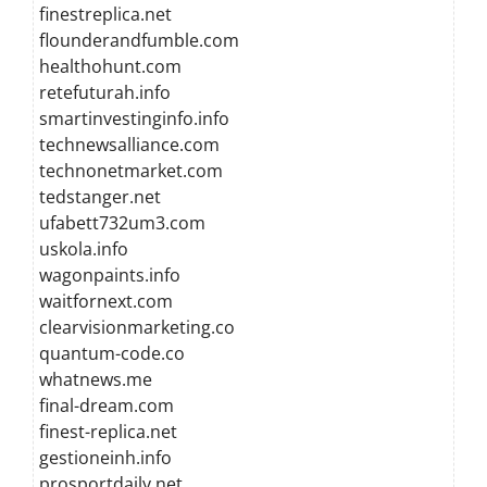
finestreplica.net
flounderandfumble.com
healthohunt.com
retefuturah.info
smartinvestinginfo.info
technewsalliance.com
technonetmarket.com
tedstanger.net
ufabett732um3.com
uskola.info
wagonpaints.info
waitfornext.com
clearvisionmarketing.co
quantum-code.co
whatnews.me
final-dream.com
finest-replica.net
gestioneinh.info
prosportdaily.net