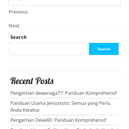
Post
Previous
Previous
Post
navigation
Next
Next
Post
Search
Search
Recent Posts
Pengertian dewanaga77: Panduan Komprehensif
Panduan Utama Jeniustoto: Semua yang Perlu
Anda Ketahui
Pengertian Dewi4D: Panduan Komprehensif