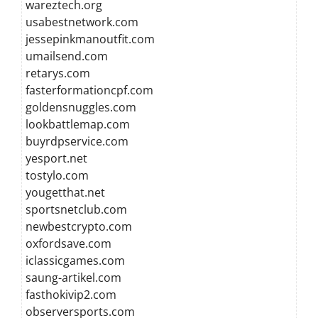
wareztech.org
usabestnetwork.com
jessepinkmanoutfit.com
umailsend.com
retarys.com
fasterformationcpf.com
goldensnuggles.com
lookbattlemap.com
buyrdpservice.com
yesport.net
tostylo.com
yougetthat.net
sportsnetclub.com
newbestcrypto.com
oxfordsave.com
iclassicgames.com
saung-artikel.com
fasthokivip2.com
observersports.com