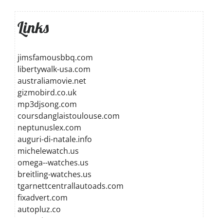
Links
jimsfamousbbq.com
libertywalk-usa.com
australiamovie.net
gizmobird.co.uk
mp3djsong.com
coursdanglaistoulouse.com
neptunuslex.com
auguri-di-natale.info
michelewatch.us
omega--watches.us
breitling-watches.us
tgarnettcentrallautoads.com
fixadvert.com
autopluz.co