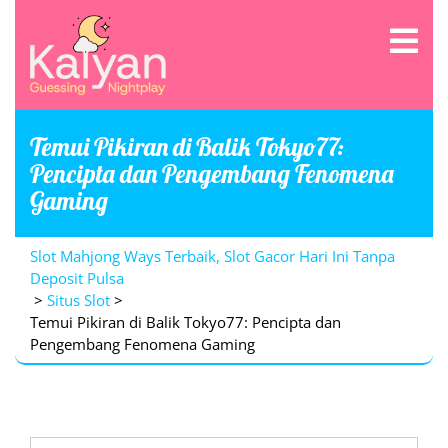
Skip
Ope
to
Men
content
Temui Pikiran di Balik Tokyo77:
Pencipta dan Pengembang Fenomena
Gaming
Slot Mahjong Ways Terbaik, Slot Gacor Hari Ini Tanpa
Deposit Pulsa
>
Situs Slot
>
Temui Pikiran di Balik Tokyo77: Pencipta dan
Pengembang Fenomena Gaming