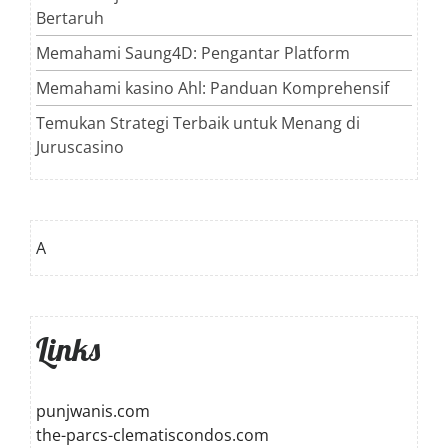
Bertaruh
Memahami Saung4D: Pengantar Platform
Memahami kasino Ahl: Panduan Komprehensif
Temukan Strategi Terbaik untuk Menang di
Juruscasino
A
Links
punjwanis.com
the-parcs-clematiscondos.com