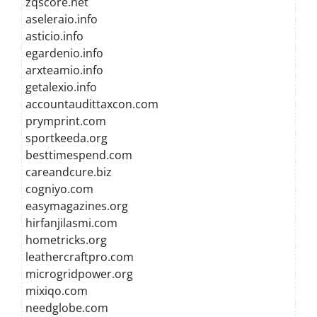
zqscore.net
aseleraio.info
asticio.info
egardenio.info
arxteamio.info
getalexio.info
accountaudittaxcon.com
prymprint.com
sportkeeda.org
besttimespend.com
careandcure.biz
cogniyo.com
easymagazines.org
hirfanjilasmi.com
hometricks.org
leathercraftpro.com
microgridpower.org
mixiqo.com
needglobe.com