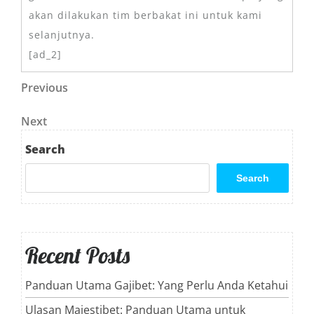
akan dilakukan tim berbakat ini untuk kami
selanjutnya.
[ad_2]
Post
Previous
Previous
Post
navigation
Next
Next
Post
Search
Search
Recent Posts
Panduan Utama Gajibet: Yang Perlu Anda Ketahui
Ulasan Majestibet: Panduan Utama untuk