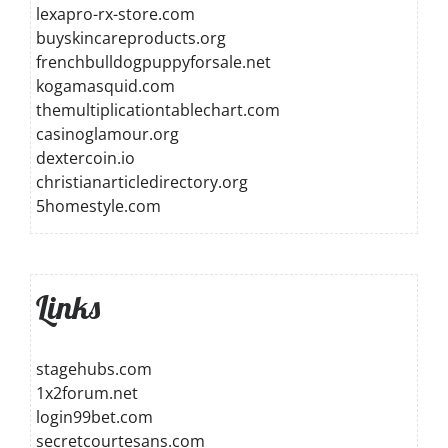
lexapro-rx-store.com
buyskincareproducts.org
frenchbulldogpuppyforsale.net
kogamasquid.com
themultiplicationtablechart.com
casinoglamour.org
dextercoin.io
christianarticledirectory.org
5homestyle.com
Links
stagehubs.com
1x2forum.net
login99bet.com
secretcourtesans.com