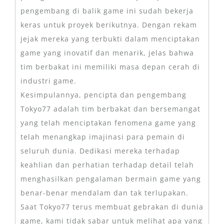
pengembang di balik game ini sudah bekerja
keras untuk proyek berikutnya. Dengan rekam
jejak mereka yang terbukti dalam menciptakan
game yang inovatif dan menarik, jelas bahwa
tim berbakat ini memiliki masa depan cerah di
industri game.
Kesimpulannya, pencipta dan pengembang
Tokyo77 adalah tim berbakat dan bersemangat
yang telah menciptakan fenomena game yang
telah menangkap imajinasi para pemain di
seluruh dunia. Dedikasi mereka terhadap
keahlian dan perhatian terhadap detail telah
menghasilkan pengalaman bermain game yang
benar-benar mendalam dan tak terlupakan.
Saat Tokyo77 terus membuat gebrakan di dunia
game, kami tidak sabar untuk melihat apa yang