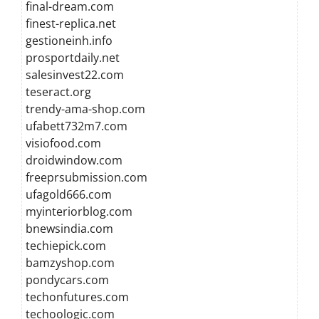
final-dream.com
finest-replica.net
gestioneinh.info
prosportdaily.net
salesinvest22.com
teseract.org
trendy-ama-shop.com
ufabett732m7.com
visiofood.com
droidwindow.com
freeprsubmission.com
ufagold666.com
myinteriorblog.com
bnewsindia.com
techiepick.com
bamzyshop.com
pondycars.com
techonfutures.com
techoologic.com