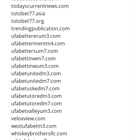
todayscurrentnews.com
totobet77.asia
totobet77.org
trendingpublication.com
ufabettererum3.com
ufabettermentm4.com
ufabettersum7.com
ufabettinwm7.com
ufabettinwum3.com
ufabetunitedm3.com
ufabetunitedm7.com
ufabetuskedm7.com
ufabetutoredm3.com
ufabetutoredm7.com
ufabetvalleyum3.com
veloxview.com
westufabetm3.com
whiskeybrothersllc.com