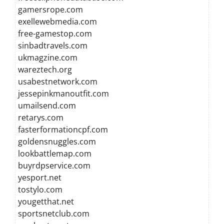
gamersrope.com
exellewebmedia.com
free-gamestop.com
sinbadtravels.com
ukmagzine.com
wareztech.org
usabestnetwork.com
jessepinkmanoutfit.com
umailsend.com
retarys.com
fasterformationcpf.com
goldensnuggles.com
lookbattlemap.com
buyrdpservice.com
yesport.net
tostylo.com
yougetthat.net
sportsnetclub.com