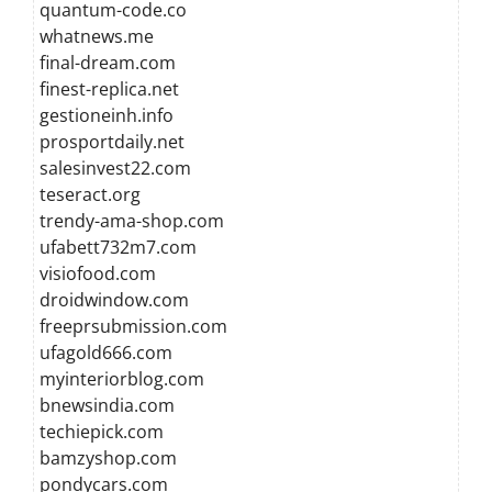
quantum-code.co
whatnews.me
final-dream.com
finest-replica.net
gestioneinh.info
prosportdaily.net
salesinvest22.com
teseract.org
trendy-ama-shop.com
ufabett732m7.com
visiofood.com
droidwindow.com
freeprsubmission.com
ufagold666.com
myinteriorblog.com
bnewsindia.com
techiepick.com
bamzyshop.com
pondycars.com