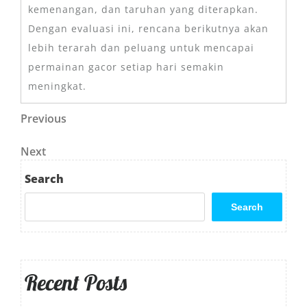
kemenangan, dan taruhan yang diterapkan.
Dengan evaluasi ini, rencana berikutnya akan
lebih terarah dan peluang untuk mencapai
permainan gacor setiap hari semakin
meningkat.
Post
Previous
Previous
Post
navigation
Next
Next
Post
Search
Search
Recent Posts