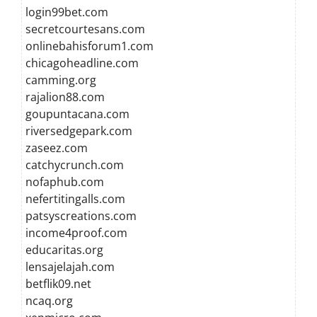
login99bet.com
secretcourtesans.com
onlinebahisforum1.com
chicagoheadline.com
camming.org
rajalion88.com
goupuntacana.com
riversedgepark.com
zaseez.com
catchycrunch.com
nofaphub.com
nefertitingalls.com
patsyscreations.com
income4proof.com
educaritas.org
lensajelajah.com
betflik09.net
ncaq.org