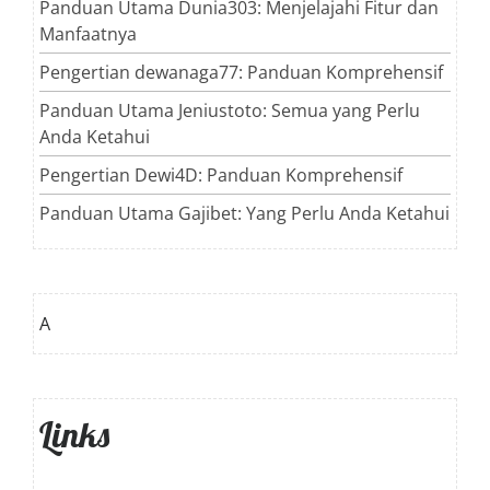
Panduan Utama Dunia303: Menjelajahi Fitur dan
Manfaatnya
Pengertian dewanaga77: Panduan Komprehensif
Panduan Utama Jeniustoto: Semua yang Perlu
Anda Ketahui
Pengertian Dewi4D: Panduan Komprehensif
Panduan Utama Gajibet: Yang Perlu Anda Ketahui
A
Links