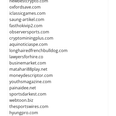
newbestcrypto.com
oxfordsave.com
iclassicgames.com
saung-artikel.com
fasthokivip2.com
observersports.com
cryptominingplus.com
aquinoticiaspe.com
longhairedfrenchbulldog.com
lawyersforhire.co
businemarket.com
matahari88play.net
moneydescriptor.com
youthsmagazine.com
painaidee.net
sportsdarkest.com
webtoon.biz
thesportswires.com
hyungpro.com