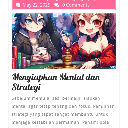
May 22, 2025
0 Comments
Menyiapkan Mental dan
Strategi
Sebelum memulai sesi bermain, siapkan
mental agar tetap tenang dan fokus. Pemilihan
strategi yang tepat sangat membantu untuk
menjaga kestabilan permainan. Pahami pola