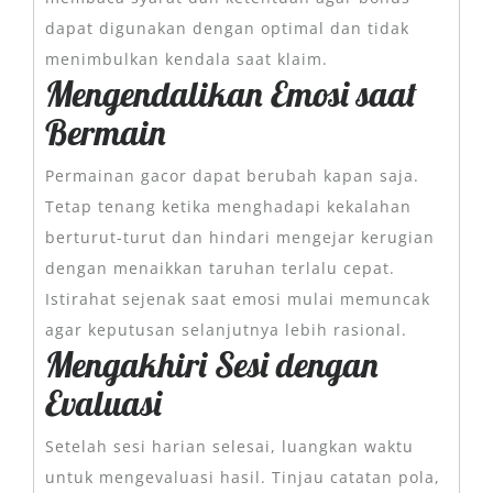
dapat digunakan dengan optimal dan tidak
menimbulkan kendala saat klaim.
Mengendalikan Emosi saat
Bermain
Permainan gacor dapat berubah kapan saja.
Tetap tenang ketika menghadapi kekalahan
berturut-turut dan hindari mengejar kerugian
dengan menaikkan taruhan terlalu cepat.
Istirahat sejenak saat emosi mulai memuncak
agar keputusan selanjutnya lebih rasional.
Mengakhiri Sesi dengan
Evaluasi
Setelah sesi harian selesai, luangkan waktu
untuk mengevaluasi hasil. Tinjau catatan pola,