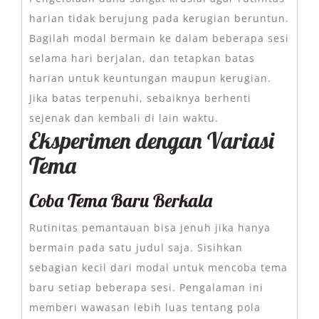
harian tidak berujung pada kerugian beruntun.
Bagilah modal bermain ke dalam beberapa sesi
selama hari berjalan, dan tetapkan batas
harian untuk keuntungan maupun kerugian.
Jika batas terpenuhi, sebaiknya berhenti
sejenak dan kembali di lain waktu.
Eksperimen dengan Variasi
Tema
Coba Tema Baru Berkala
Rutinitas pemantauan bisa jenuh jika hanya
bermain pada satu judul saja. Sisihkan
sebagian kecil dari modal untuk mencoba tema
baru setiap beberapa sesi. Pengalaman ini
memberi wawasan lebih luas tentang pola