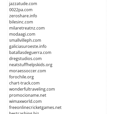
jazzatude.com
0022pa.com
zeroshare.info
bilesinc.com
milaretreatnz.com
modaagi.com
smallvilleph.com
galiciasuroeste.info
batallasdeguerra.com
dregstudios.com
neatstuffhelpskids.org
moraessoccer.com
forochile.org
chart-track.com
wonderfultraveling.com
promocioname.net
wimaxworld.com
freeonlinecricketgames.net
bestcashing.biz