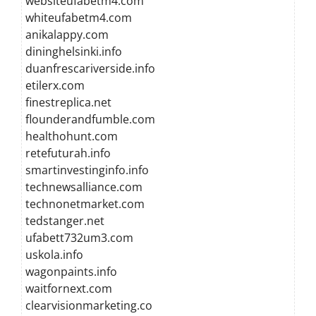
websiteufabetm4.com
whiteufabetm4.com
anikalappy.com
dininghelsinki.info
duanfrescariverside.info
etilerx.com
finestreplica.net
flounderandfumble.com
healthohunt.com
retefuturah.info
smartinvestinginfo.info
technewsalliance.com
technonetmarket.com
tedstanger.net
ufabett732um3.com
uskola.info
wagonpaints.info
waitfornext.com
clearvisionmarketing.co