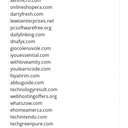
xenmicro.com
onlineshopera.com
dartyfresh.com
lewisenterprises.net
pcsoftwarefree.org
dailylinking.com
dnafyx.com
giocolenuvole.com
iyouessential.com
withloveamity.com
youlearncode.com
fxyatirim.com
abbuguide.com
technologyresult.com
webhostingoffers.org
whatszow.com
ehomeamerca.com
techintendo.com
techgreenpure.com