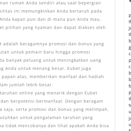
an rumah Anda sendiri atau saat bepergian
bilitas ini memungkinkan Anda bertaruh pada
t Anda kapan pun dan di mana pun Anda mau,
t
t pilihan yang nyaman dan dapat diakses oleh
j
t
b
et adalah beragamnya promosi dan bonus yang
g
butan untuk pemain baru hingga promosi
c
p
ada banyak peluang untuk meningkatkan uang
c
g Anda untuk menang besar. Eubet juga
 papan atas, memberikan manfaat dan hadiah
b
lam jumlah lebih besar.
b
 taruhan online yang menarik dengan Eubet
dan berpotensi bermanfaat. Dengan beragam
t
a saja, serta promosi dan bonus yang melimpah,
u
utuhkan untuk pengalaman taruhan yang
j
a tidak mencobanya dan lihat apakah Anda bisa
f