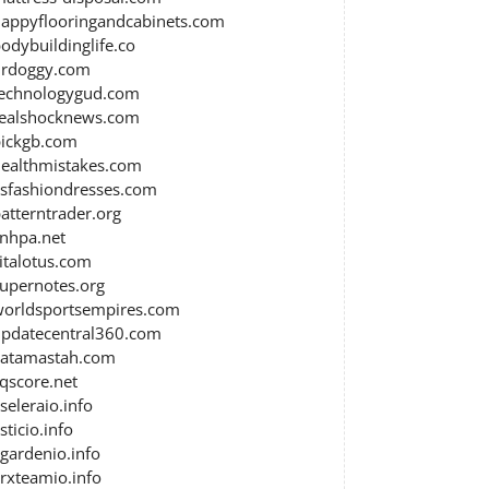
appyflooringandcabinets.com
odybuildinglife.co
qrdoggy.com
echnologygud.com
ealshocknews.com
ickgb.com
ealthmistakes.com
sfashiondresses.com
atterntrader.org
nhpa.net
italotus.com
upernotes.org
orldsportsempires.com
pdatecentral360.com
katamastah.com
qscore.net
seleraio.info
sticio.info
gardenio.info
rxteamio.info