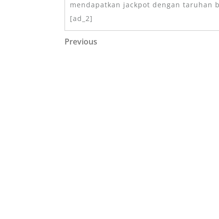
mendapatkan jackpot dengan taruhan b
[ad_2]
Post
Previous
Previous
Post
navigation