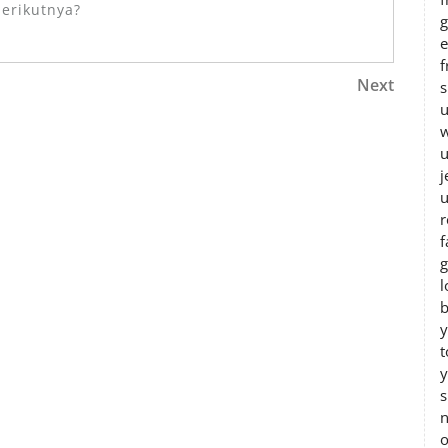
erikutnya?
f
Next
Next
s
Post
w
u
j
r
f
g
l
b
y
t
y
s
n
o