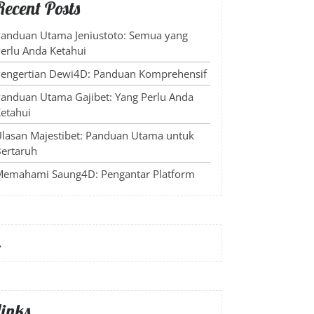
Recent Posts
anduan Utama Jeniustoto: Semua yang
erlu Anda Ketahui
engertian Dewi4D: Panduan Komprehensif
anduan Utama Gajibet: Yang Perlu Anda
etahui
lasan Majestibet: Panduan Utama untuk
ertaruh
emahami Saung4D: Pengantar Platform
A
Links