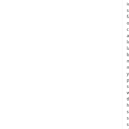
i
s
f
o
c
a
l
l
m
m
p
s
w
t
s
s
s