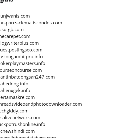
punjwanis.com
he-parcs-clematiscondos.com
usu-gb.com
hecarepet.com
logwriterplus.com
uestpostingseo.com
asinogambitpro.info
okerplaymasters.info
ourseoncourse.com
bantinbatdongsan247.com
ahednog.info
ahenxgek.info
pertamaskre.com
threadsvideoandphotodownloader.com
echgiddy.com
salivenetwork.com
ackpotrushonline.info
ucnewshindi.com
reecellphonedatabase.com