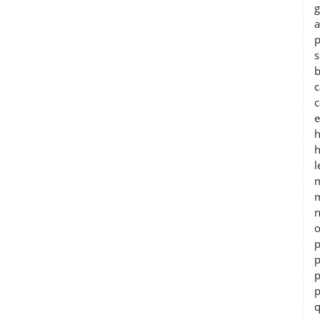
g
a
p
s
b
c
c
e
h
h
l
m
o
p
p
q