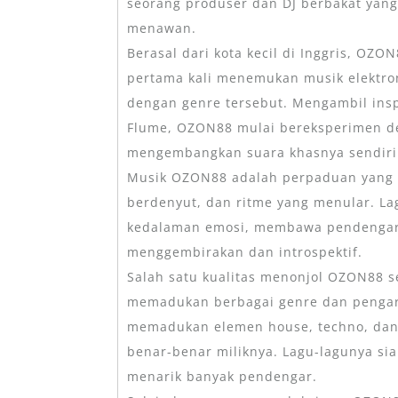
seorang produser dan DJ berbakat yan
menawan.
Berasal dari kota kecil di Inggris, OZ
pertama kali menemukan musik elektron
dengan genre tersebut. Mengambil inspi
Flume, OZON88 mulai bereksperimen d
mengembangkan suara khasnya sendiri
Musik OZON88 adalah perpaduan yang 
berdenyut, dan ritme yang menular. Lag
kedalaman emosi, membawa pendengar p
menggembirakan dan introspektif.
Salah satu kualitas menonjol OZON88 
memadukan berbagai genre dan pengar
memadukan elemen house, techno, dan
benar-benar miliknya. Lagu-lagunya si
menarik banyak pendengar.