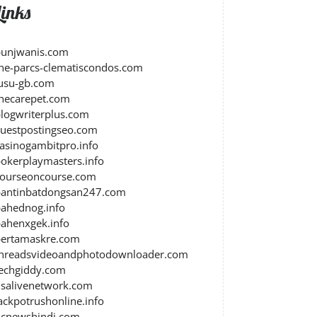
Links
punjwanis.com
he-parcs-clematiscondos.com
usu-gb.com
hecarepet.com
logwriterplus.com
uestpostingseo.com
asinogambitpro.info
okerplaymasters.info
ourseoncourse.com
bantinbatdongsan247.com
ahednog.info
ahenxgek.info
pertamaskre.com
threadsvideoandphotodownloader.com
echgiddy.com
salivenetwork.com
ackpotrushonline.info
ucnewshindi.com