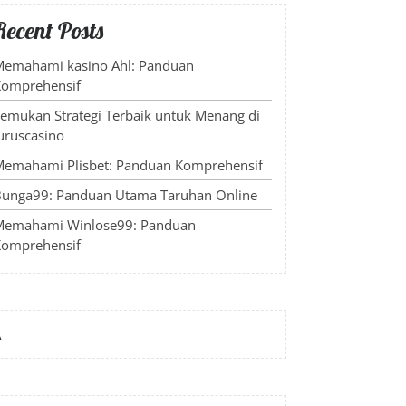
Recent Posts
emahami kasino Ahl: Panduan
Komprehensif
emukan Strategi Terbaik untuk Menang di
uruscasino
emahami Plisbet: Panduan Komprehensif
unga99: Panduan Utama Taruhan Online
Memahami Winlose99: Panduan
Komprehensif
A