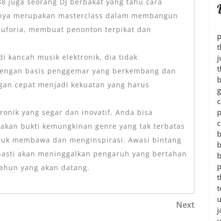
 juga seorang DJ berbakat yang tahu cara
-nya merupakan masterclass dalam membangun
uforia, membuat penonton terpikat dan
t
 kancah musik elektronik, dia tidak
j
t
engan basis penggemar yang berkembang dan
b
ngan cepat menjadi kekuatan yang harus
g
c
p
onik yang segar dan inovatif, Anda bisa
c
kan bukti kemungkinan genre yang tak terbatas
tuk membawa dan menginspirasi. Awasi bintang
b
 pasti akan meninggalkan pengaruh yang bertahan
b
tahun yang akan datang.
t
u
Next
Next
j
Post