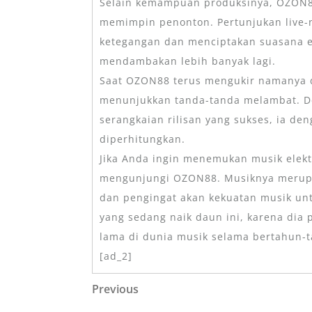
Selain kemampuan produksinya, OZON88
memimpin penonton. Pertunjukan live
ketegangan dan menciptakan suasana e
mendambakan lebih banyak lagi.
Saat OZON88 terus mengukir namanya di
menunjukkan tanda-tanda melambat. D
serangkaian rilisan yang sukses, ia de
diperhitungkan.
Jika Anda ingin menemukan musik elektr
mengunjungi OZON88. Musiknya merupa
dan pengingat akan kekuatan musik un
yang sedang naik daun ini, karena dia
lama di dunia musik selama bertahun-
[ad_2]
Post
Previous
Previous
Post
navigation