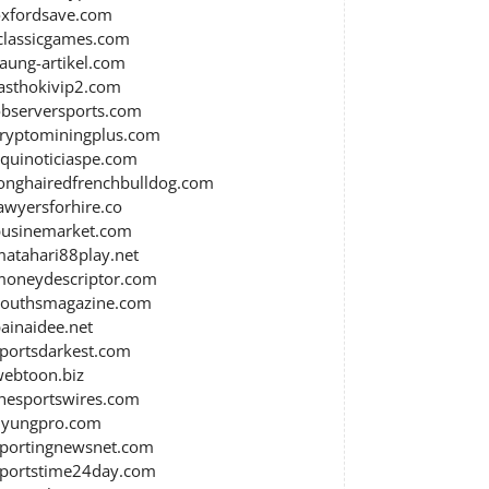
xfordsave.com
classicgames.com
aung-artikel.com
asthokivip2.com
bserversports.com
ryptominingplus.com
quinoticiaspe.com
onghairedfrenchbulldog.com
awyersforhire.co
businemarket.com
atahari88play.net
oneydescriptor.com
youthsmagazine.com
ainaidee.net
portsdarkest.com
ebtoon.biz
hesportswires.com
hyungpro.com
portingnewsnet.com
portstime24day.com