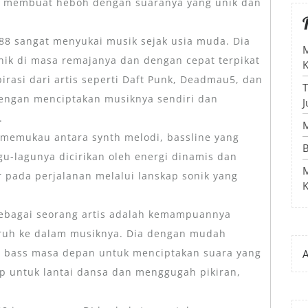
g membuat heboh dengan suaranya yang unik dan
ON88 sangat menyukai musik sejak usia muda. Dia
M
ik di masa remajanya dan dengan cepat terpikat
rasi dari artis seperti Daft Punk, Deadmau5, dan
T
engan menciptakan musiknya sendiri dan
J
.
M
memukau antara synth melodi, bassline yang
B
u-lagunya dicirikan oleh energi dinamis dan
ada perjalanan melalui lanskap sonik yang
sebagai seorang artis adalah kemampuannya
uh ke dalam musiknya. Dia dengan mudah
 bass masa depan untuk menciptakan suara yang
ap untuk lantai dansa dan menggugah pikiran,