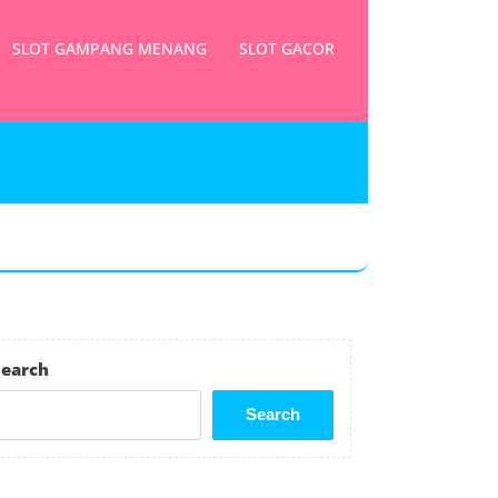
SLOT GAMPANG MENANG
SLOT GACOR
Search
Search