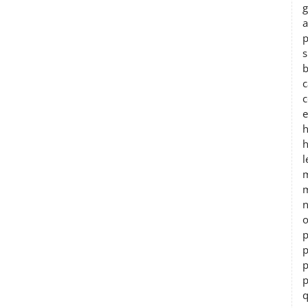
g
a
p
s
b
c
c
e
h
h
l
m
o
p
p
q