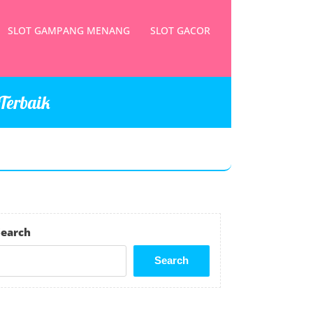
SLOT GAMPANG MENANG
SLOT GACOR
Terbaik
Search
Search