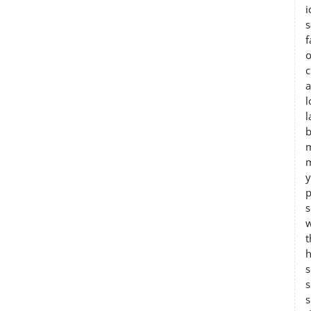
i
s
f
o
c
a
l
l
m
m
p
s
w
t
s
s
s