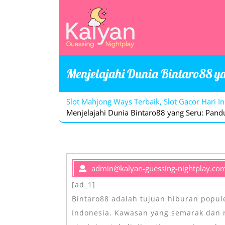
Skip
to
content
Menjelajahi Dunia Bintaro88 y
Slot Mahjong Ways Terbaik, Slot Gacor Hari In
Menjelajahi Dunia Bintaro88 yang Seru: Pand
admin@kalyan-guessing-nightplay.co
[ad_1]
Bintaro88 adalah tujuan hiburan populer
Indonesia. Kawasan yang semarak dan 