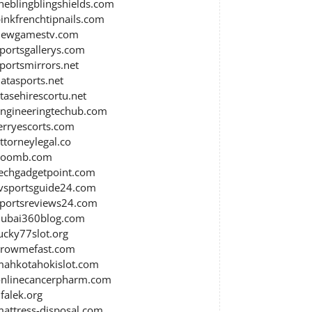
heblingblingshields.com
inkfrenchtipnails.com
newgamestv.com
portsgallerys.com
portsmirrors.net
atasports.net
tasehirescortu.net
ngineeringtechub.com
erryescorts.com
ttorneylegal.co
voomb.com
echgadgetpoint.com
vsportsguide24.com
portsreviews24.com
dubai360blog.com
ucky77slot.org
growmefast.com
ahkotahokislot.com
nlinecancerpharm.com
falek.org
attress-disposal.com