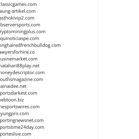
classicgames.com
aung-artikel.com
asthokivip2.com
bserversports.com
ryptominingplus.com
quinoticiaspe.com
onghairedfrenchbulldog.com
awyersforhire.co
businemarket.com
atahari88play.net
oneydescriptor.com
youthsmagazine.com
ainaidee.net
portsdarkest.com
ebtoon.biz
hesportswires.com
hyungpro.com
portingnewsnet.com
portstime24day.com
porteslive.com