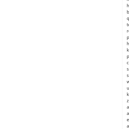
h
b
t
r
p
h
k
p
c
s
s
w
u
z
a
a
e
a