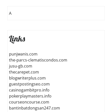
A
Links
punjwanis.com
the-parcs-clematiscondos.com
jusu-gb.com
thecarepet.com
blogwriterplus.com
guestpostingseo.com
casinogambitpro.info
pokerplaymasters.info
courseoncourse.com
bantinbatdongsan247.com