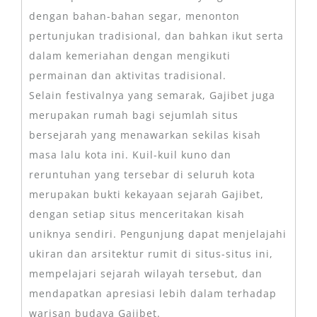
dengan bahan-bahan segar, menonton
pertunjukan tradisional, dan bahkan ikut serta
dalam kemeriahan dengan mengikuti
permainan dan aktivitas tradisional.
Selain festivalnya yang semarak, Gajibet juga
merupakan rumah bagi sejumlah situs
bersejarah yang menawarkan sekilas kisah
masa lalu kota ini. Kuil-kuil kuno dan
reruntuhan yang tersebar di seluruh kota
merupakan bukti kekayaan sejarah Gajibet,
dengan setiap situs menceritakan kisah
uniknya sendiri. Pengunjung dapat menjelajahi
ukiran dan arsitektur rumit di situs-situs ini,
mempelajari sejarah wilayah tersebut, dan
mendapatkan apresiasi lebih dalam terhadap
warisan budaya Gajibet.