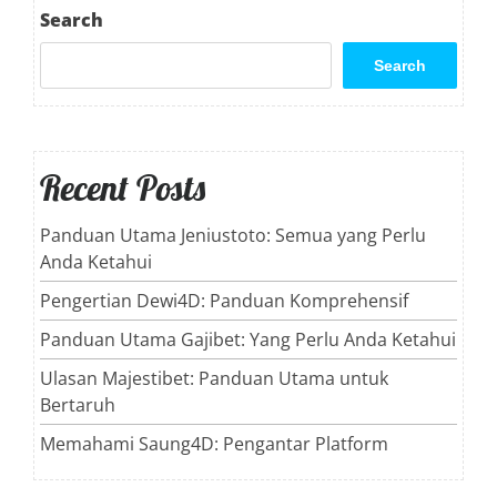
Post
Search
Search
Recent Posts
Panduan Utama Jeniustoto: Semua yang Perlu
Anda Ketahui
Pengertian Dewi4D: Panduan Komprehensif
Panduan Utama Gajibet: Yang Perlu Anda Ketahui
Ulasan Majestibet: Panduan Utama untuk
Bertaruh
Memahami Saung4D: Pengantar Platform