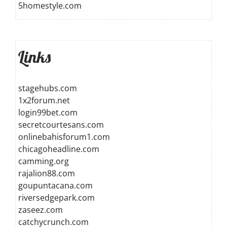
5homestyle.com
Links
stagehubs.com
1x2forum.net
login99bet.com
secretcourtesans.com
onlinebahisforum1.com
chicagoheadline.com
camming.org
rajalion88.com
goupuntacana.com
riversedgepark.com
zaseez.com
catchycrunch.com