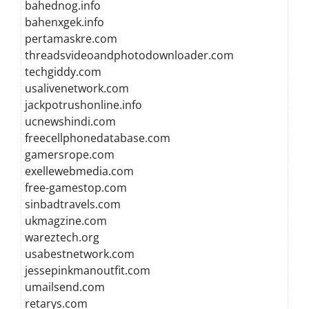
bahednog.info
bahenxgek.info
pertamaskre.com
threadsvideoandphotodownloader.com
techgiddy.com
usalivenetwork.com
jackpotrushonline.info
ucnewshindi.com
freecellphonedatabase.com
gamersrope.com
exellewebmedia.com
free-gamestop.com
sinbadtravels.com
ukmagzine.com
wareztech.org
usabestnetwork.com
jessepinkmanoutfit.com
umailsend.com
retarys.com