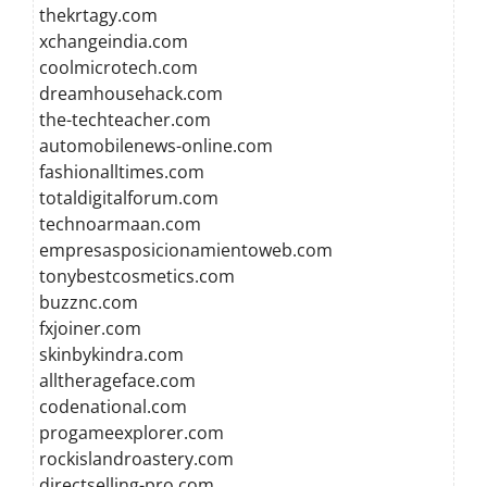
thekrtagy.com
xchangeindia.com
coolmicrotech.com
dreamhousehack.com
the-techteacher.com
automobilenews-online.com
fashionalltimes.com
totaldigitalforum.com
technoarmaan.com
empresasposicionamientoweb.com
tonybestcosmetics.com
buzznc.com
fxjoiner.com
skinbykindra.com
alltherageface.com
codenational.com
progameexplorer.com
rockislandroastery.com
directselling-pro.com