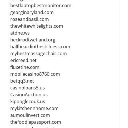
bestlaptopbestmonitor.com
georginaryland.com
roseandbasil.com
thewhitewhitelights.com
atdhe.ws
heckrodtwetland.org
halfheardinthestillness.com
mybestmassagechair.com
ericreed.net
fluxetine.com
mobilecasino8760.com
betqq3.net
casinoloans5.us
CasinoAuction.us
kipooglecouk.us
mykitchennhome.com
aumoulinvert.com
thefoodiepassport.com