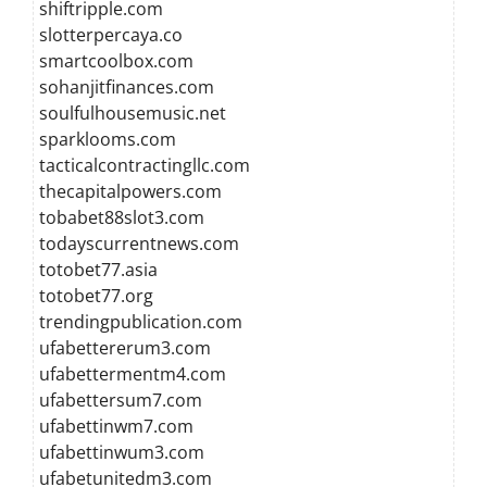
shiftripple.com
slotterpercaya.co
smartcoolbox.com
sohanjitfinances.com
soulfulhousemusic.net
sparklooms.com
tacticalcontractingllc.com
thecapitalpowers.com
tobabet88slot3.com
todayscurrentnews.com
totobet77.asia
totobet77.org
trendingpublication.com
ufabettererum3.com
ufabettermentm4.com
ufabettersum7.com
ufabettinwm7.com
ufabettinwum3.com
ufabetunitedm3.com