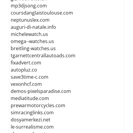
mp3djsong.com
coursdanglaistoulouse.com
neptunuslex.com
auguri-di-natale.info
michelewatch.us
omega--watches.us
breitling-watches.us
tgarnettcentrallautoads.com
fixadvert.com
autopluz.co
save3time-c.com
vexonhcf.com
demos-pixelsparadise.com
mediatitude.com
prewarmotorcycles.com
simracinglinks.com
dosyamerkezi.net
le-surrealisme.com