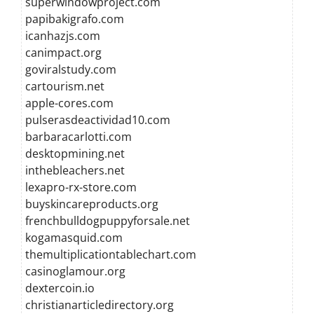
superwindowproject.com
papibakigrafo.com
icanhazjs.com
canimpact.org
goviralstudy.com
cartourism.net
apple-cores.com
pulserasdeactividad10.com
barbaracarlotti.com
desktopmining.net
inthebleachers.net
lexapro-rx-store.com
buyskincareproducts.org
frenchbulldogpuppyforsale.net
kogamasquid.com
themultiplicationtablechart.com
casinoglamour.org
dextercoin.io
christianarticledirectory.org