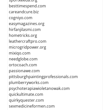
sportkeeda.org
besttimespend.com
careandcure.biz
cogniyo.com
easymagazines.org
hirfanjilasmi.com
hometricks.org
leathercraftpro.com
microgridpower.org
mixiqo.com
needglobe.com
ortocoach.com
passionawe.com
pittsburghpaintingprofessionals.com
plumberryworks.com
psychoterapiawioletanowak.com
quickultimate.com
quirkyquester.com
sexmedicineformen.com