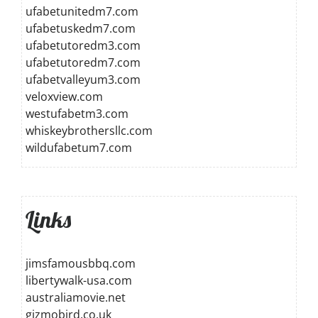
ufabetunitedm7.com
ufabetuskedm7.com
ufabetutoredm3.com
ufabetutoredm7.com
ufabetvalleyum3.com
veloxview.com
westufabetm3.com
whiskeybrothersllc.com
wildufabetum7.com
Links
jimsfamousbbq.com
libertywalk-usa.com
australiamovie.net
gizmobird.co.uk