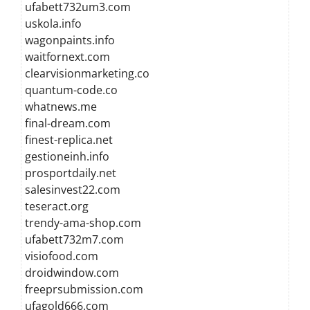
ufabett732um3.com
uskola.info
wagonpaints.info
waitfornext.com
clearvisionmarketing.co
quantum-code.co
whatnews.me
final-dream.com
finest-replica.net
gestioneinh.info
prosportdaily.net
salesinvest22.com
teseract.org
trendy-ama-shop.com
ufabett732m7.com
visiofood.com
droidwindow.com
freeprsubmission.com
ufagold666.com