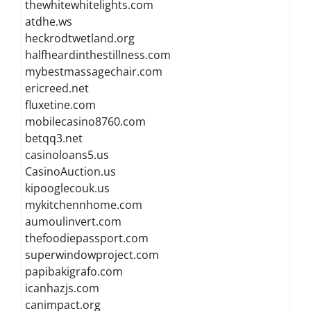
thewhitewhitelights.com
atdhe.ws
heckrodtwetland.org
halfheardinthestillness.com
mybestmassagechair.com
ericreed.net
fluxetine.com
mobilecasino8760.com
betqq3.net
casinoloans5.us
CasinoAuction.us
kipooglecouk.us
mykitchennhome.com
aumoulinvert.com
thefoodiepassport.com
superwindowproject.com
papibakigrafo.com
icanhazjs.com
canimpact.org