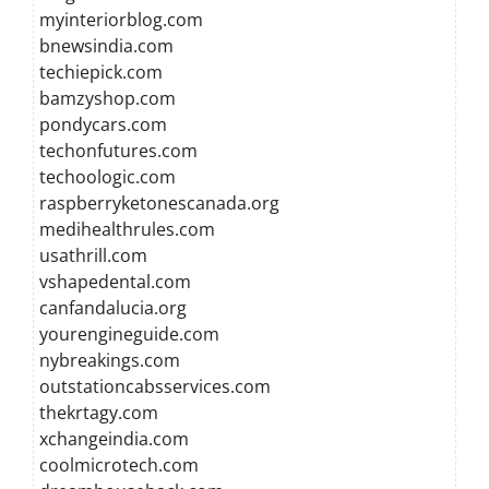
myinteriorblog.com
bnewsindia.com
techiepick.com
bamzyshop.com
pondycars.com
techonfutures.com
techoologic.com
raspberryketonescanada.org
medihealthrules.com
usathrill.com
vshapedental.com
canfandalucia.org
yourengineguide.com
nybreakings.com
outstationcabsservices.com
thekrtagy.com
xchangeindia.com
coolmicrotech.com