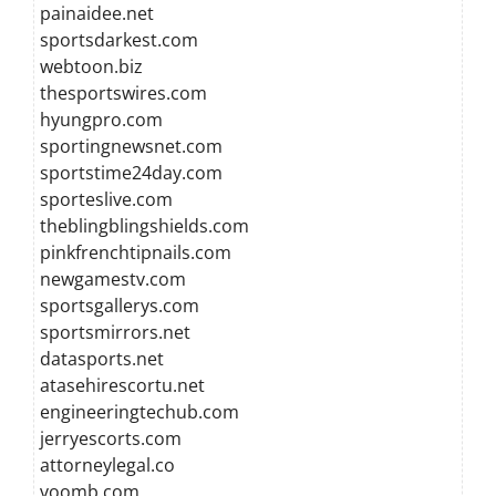
painaidee.net
sportsdarkest.com
webtoon.biz
thesportswires.com
hyungpro.com
sportingnewsnet.com
sportstime24day.com
sporteslive.com
theblingblingshields.com
pinkfrenchtipnails.com
newgamestv.com
sportsgallerys.com
sportsmirrors.net
datasports.net
atasehirescortu.net
engineeringtechub.com
jerryescorts.com
attorneylegal.co
voomb.com