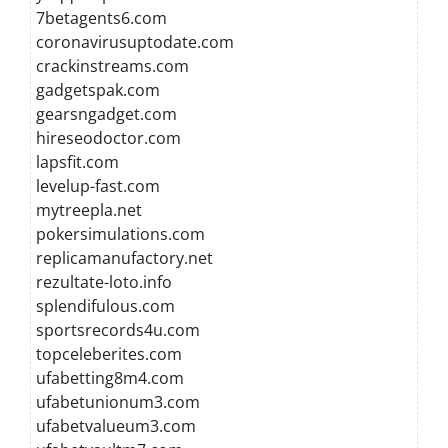
7betagents6.com
coronavirusuptodate.com
crackinstreams.com
gadgetspak.com
gearsngadget.com
hireseodoctor.com
lapsfit.com
levelup-fast.com
mytreepla.net
pokersimulations.com
replicamanufactory.net
rezultate-loto.info
splendifulous.com
sportsrecords4u.com
topceleberites.com
ufabetting8m4.com
ufabetunionum3.com
ufabetvalueum3.com