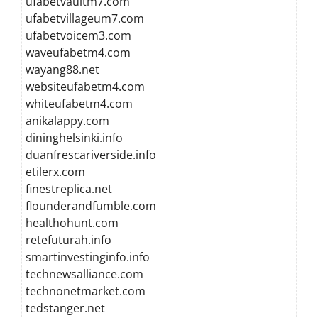
ufabetvaultm7.com
ufabetvillageum7.com
ufabetvoicem3.com
waveufabetm4.com
wayang88.net
websiteufabetm4.com
whiteufabetm4.com
anikalappy.com
dininghelsinki.info
duanfrescariverside.info
etilerx.com
finestreplica.net
flounderandfumble.com
healthohunt.com
retefuturah.info
smartinvestinginfo.info
technewsalliance.com
technonetmarket.com
tedstanger.net