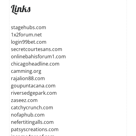
Links
stagehubs.com
1x2forum.net
login99bet.com
secretcourtesans.com
onlinebahisforum1.com
chicagoheadline.com
camming.org
rajalion88.com
goupuntacana.com
riversedgepark.com
zaseez.com
catchycrunch.com
nofaphub.com
nefertitingalls.com
patsyscreations.com