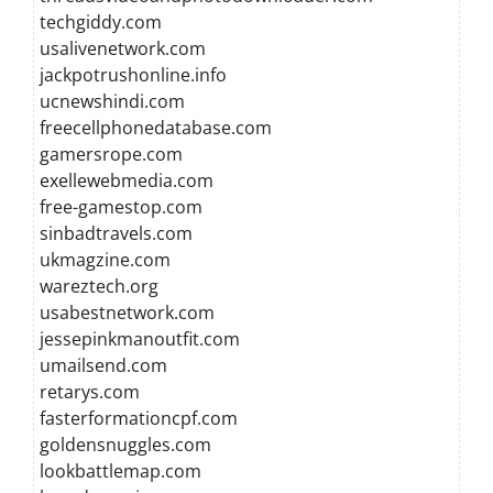
techgiddy.com
usalivenetwork.com
jackpotrushonline.info
ucnewshindi.com
freecellphonedatabase.com
gamersrope.com
exellewebmedia.com
free-gamestop.com
sinbadtravels.com
ukmagzine.com
wareztech.org
usabestnetwork.com
jessepinkmanoutfit.com
umailsend.com
retarys.com
fasterformationcpf.com
goldensnuggles.com
lookbattlemap.com