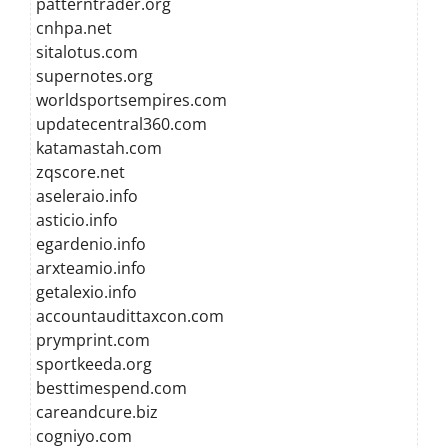
patterntrader.org
cnhpa.net
sitalotus.com
supernotes.org
worldsportsempires.com
updatecentral360.com
katamastah.com
zqscore.net
aseleraio.info
asticio.info
egardenio.info
arxteamio.info
getalexio.info
accountaudittaxcon.com
prymprint.com
sportkeeda.org
besttimespend.com
careandcure.biz
cogniyo.com