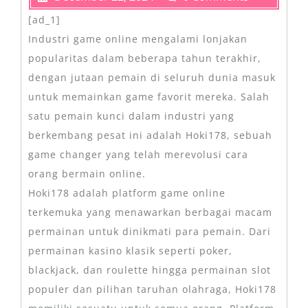
[ad_1]
Industri game online mengalami lonjakan
popularitas dalam beberapa tahun terakhir,
dengan jutaan pemain di seluruh dunia masuk
untuk memainkan game favorit mereka. Salah
satu pemain kunci dalam industri yang
berkembang pesat ini adalah Hoki178, sebuah
game changer yang telah merevolusi cara
orang bermain online.
Hoki178 adalah platform game online
terkemuka yang menawarkan berbagai macam
permainan untuk dinikmati para pemain. Dari
permainan kasino klasik seperti poker,
blackjack, dan roulette hingga permainan slot
populer dan pilihan taruhan olahraga, Hoki178