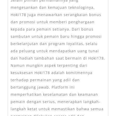
Selain pilihan permainannya yang
mengesankan dan kemajuan teknologinya,
Hoki178 juga menawarkan serangkaian bonus
dan promosi untuk memberi penghargaan
kepada para pemain setianya. Dari bonus
sambutan untuk pemain baru hingga promosi
berkelanjutan dan program loyalitas, selalu
ada peluang untuk mendapatkan uang tunai
dan hadiah tambahan saat bermain di Hoki178.
Namun mungkin aspek terpenting dari
kesuksesan Hoki178 adalah komitmennya
terhadap permainan yang adil dan
bertanggung jawab. Platform ini
memperhatikan keselamatan dan keamanan
pemain dengan serius, menerapkan langkah-
langkah ketat untuk memastikan bahwa semua