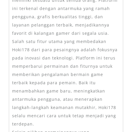
memiliki sesuatu untuk semua orang. Platform
ini terkenal dengan antarmuka yang ramah
pengguna, grafis berkualitas tinggi, dan
layanan pelanggan terbaik, menjadikannya
favorit di kalangan gamer dari segala usia.
Salah satu fitur utama yang membedakan
Hoki178 dari para pesaingnya adalah fokusnya
pada inovasi dan teknologi. Platform ini terus
memperbarui permainan dan fiturnya untuk
memberikan pengalaman bermain game
terbaik kepada para pemain. Baik itu
menambahkan game baru, meningkatkan
antarmuka pengguna, atau menerapkan
langkah-langkah keamanan mutakhir, Hoki178
selalu mencari cara untuk tetap menjadi yang
terdepan.