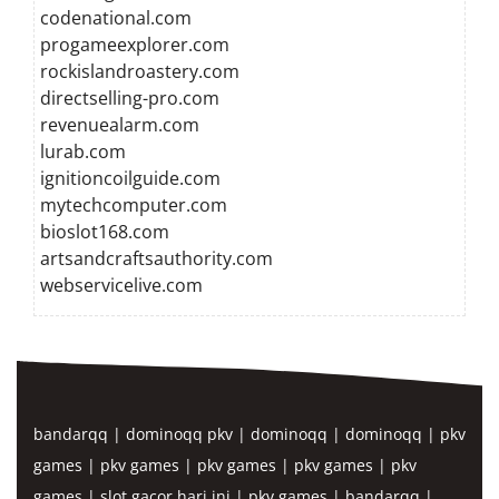
codenational.com
progameexplorer.com
rockislandroastery.com
directselling-pro.com
revenuealarm.com
lurab.com
ignitioncoilguide.com
mytechcomputer.com
bioslot168.com
artsandcraftsauthority.com
webservicelive.com
bandarqq
|
dominoqq pkv
|
dominoqq
|
dominoqq
|
pkv
games
|
pkv games
|
pkv games
|
pkv games
|
pkv
games
|
slot gacor hari ini
|
pkv games
|
bandarqq
|