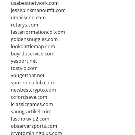
usabestnetwork.com
jessepinkmanoutfit.com
umailsend.com
retarys.com
fasterformationcpf.com
goldensnuggles.com
lookbattlemap.com
buyrdpservice.com
yesport.net
tostylo.com
yougetthat.net
sportsnetclub.com
newbestcrypto.com
oxfordsave.com
iclassicgames.com
saung-artikel.com
fasthokivip2.com
observersports.com
cryptominingplus.com