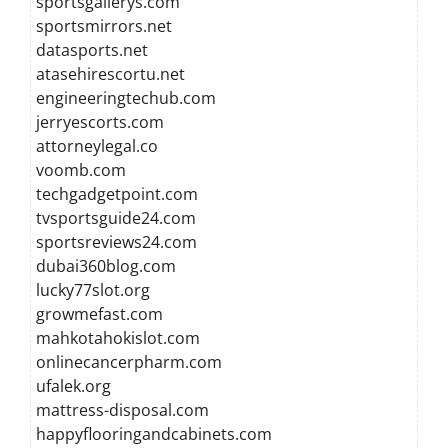
sportsgallerys.com
sportsmirrors.net
datasports.net
atasehirescortu.net
engineeringtechub.com
jerryescorts.com
attorneylegal.co
voomb.com
techgadgetpoint.com
tvsportsguide24.com
sportsreviews24.com
dubai360blog.com
lucky77slot.org
growmefast.com
mahkotahokislot.com
onlinecancerpharm.com
ufalek.org
mattress-disposal.com
happyflooringandcabinets.com