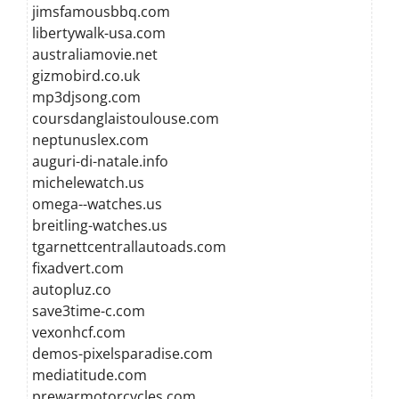
jimsfamousbbq.com
libertywalk-usa.com
australiamovie.net
gizmobird.co.uk
mp3djsong.com
coursdanglaistoulouse.com
neptunuslex.com
auguri-di-natale.info
michelewatch.us
omega--watches.us
breitling-watches.us
tgarnettcentrallautoads.com
fixadvert.com
autopluz.co
save3time-c.com
vexonhcf.com
demos-pixelsparadise.com
mediatitude.com
prewarmotorcycles.com