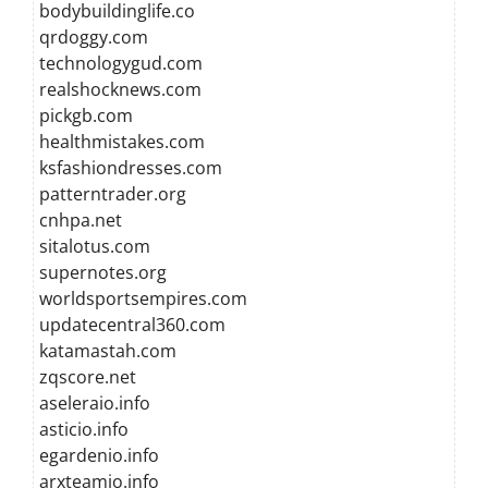
bodybuildinglife.co
qrdoggy.com
technologygud.com
realshocknews.com
pickgb.com
healthmistakes.com
ksfashiondresses.com
patterntrader.org
cnhpa.net
sitalotus.com
supernotes.org
worldsportsempires.com
updatecentral360.com
katamastah.com
zqscore.net
aseleraio.info
asticio.info
egardenio.info
arxteamio.info