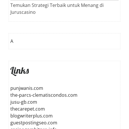
Temukan Strategi Terbaik untuk Menang di
Juruscasino
A
Links
punjwanis.com
the-parcs-clematiscondos.com
jusu-gb.com
thecarepet.com
blogwriterplus.com
guestpostingseo.com