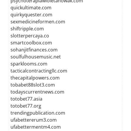
psychoterapiawioletanowak.com
quickultimate.com
quirkyquester.com
sexmedicineformen.com
shiftripple.com
slotterpercaya.co
smartcoolbox.com
sohanjitfinances.com
soulfulhousemusic.net
sparklooms.com
tacticalcontractingllc.com
thecapitalpowers.com
tobabet88slot3.com
todayscurrentnews.com
totobet77.asia
totobet77.org
trendingpublication.com
ufabettererum3.com
ufabettermentm4.com