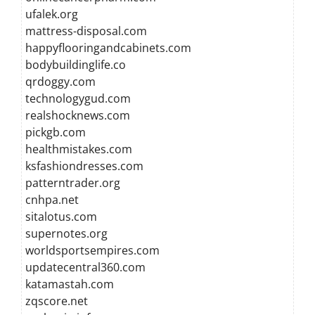
ufalek.org
mattress-disposal.com
happyflooringandcabinets.com
bodybuildinglife.co
qrdoggy.com
technologygud.com
realshocknews.com
pickgb.com
healthmistakes.com
ksfashiondresses.com
patterntrader.org
cnhpa.net
sitalotus.com
supernotes.org
worldsportsempires.com
updatecentral360.com
katamastah.com
zqscore.net