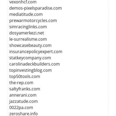
vexonhcf.com
demos-pixelsparadise.com
mediatitude.com
prewarmotorcycles.com
simracinglinks.com
dosyamerkezi.net
le-surrealisme.com
showcasebeauty.com
insurancepolicyexpert.com
statkeycompany.com
carolinadeckbuilders.com
topinvestingblog.com
top50tools.com
the-rep.com
saltyfranks.com
annerani.com
jazzatude.com
0022pa.com
zeroshare.info