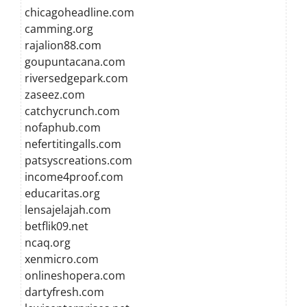
chicagoheadline.com
camming.org
rajalion88.com
goupuntacana.com
riversedgepark.com
zaseez.com
catchycrunch.com
nofaphub.com
nefertitingalls.com
patsyscreations.com
income4proof.com
educaritas.org
lensajelajah.com
betflik09.net
ncaq.org
xenmicro.com
onlineshopera.com
dartyfresh.com