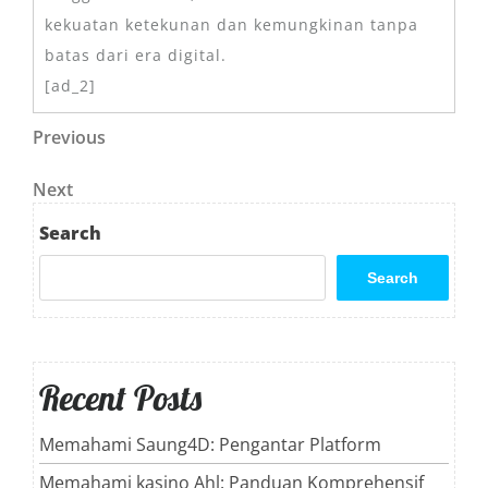
kekuatan ketekunan dan kemungkinan tanpa
batas dari era digital.
[ad_2]
Post
Previous
Previous
Post
navigation
Next
Next
Post
Search
Search
Recent Posts
Memahami Saung4D: Pengantar Platform
Memahami kasino Ahl: Panduan Komprehensif