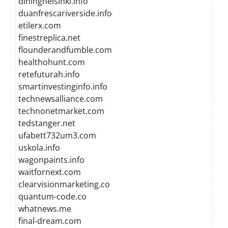
dininghelsinki.info
duanfrescariverside.info
etilerx.com
finestreplica.net
flounderandfumble.com
healthohunt.com
retefuturah.info
smartinvestinginfo.info
technewsalliance.com
technonetmarket.com
tedstanger.net
ufabett732um3.com
uskola.info
wagonpaints.info
waitfornext.com
clearvisionmarketing.co
quantum-code.co
whatnews.me
final-dream.com