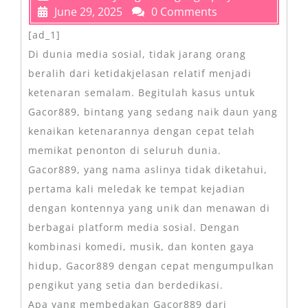
June 29, 2025
0 Comments
[ad_1]
Di dunia media sosial, tidak jarang orang
beralih dari ketidakjelasan relatif menjadi
ketenaran semalam. Begitulah kasus untuk
Gacor889, bintang yang sedang naik daun yang
kenaikan ketenarannya dengan cepat telah
memikat penonton di seluruh dunia.
Gacor889, yang nama aslinya tidak diketahui,
pertama kali meledak ke tempat kejadian
dengan kontennya yang unik dan menawan di
berbagai platform media sosial. Dengan
kombinasi komedi, musik, dan konten gaya
hidup, Gacor889 dengan cepat mengumpulkan
pengikut yang setia dan berdedikasi.
Apa yang membedakan Gacor889 dari