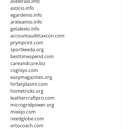
aseleraio.info
asticio.info
egardenio.info
arxteamio.info
getalexio.info
accountaudittaxcon.com
prymprint.com
sportkeeda.org
besttimespend.com
careandcure.biz
cogniyo.com
easymagazines.org
hirfanjilasmi.com
hometricks.org
leathercraftpro.com
microgridpower.org
mixiqo.com
needglobe.com
ortocoach.com