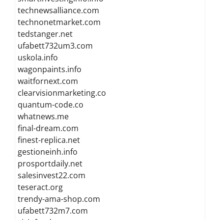
technewsalliance.com
technonetmarket.com
tedstanger.net
ufabett732um3.com
uskola.info
wagonpaints.info
waitfornext.com
clearvisionmarketing.co
quantum-code.co
whatnews.me
final-dream.com
finest-replica.net
gestioneinh.info
prosportdaily.net
salesinvest22.com
teseract.org
trendy-ama-shop.com
ufabett732m7.com