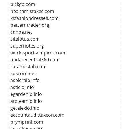
pickgb.com
healthmistakes.com
ksfashiondresses.com
patterntrader.org
cnhpa.net
sitalotus.com
supernotes.org
worldsportsempires.com
updatecentral360.com
katamastah.com
zqscore.net
aseleraio.info
asticio.info
egardenio.info
arxteamio.info
getalexio.info
accountaudittaxcon.com
prymprint.com
sportkeeda.org