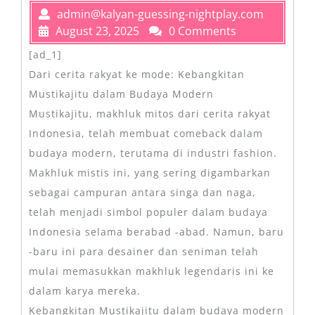
admin@kalyan-guessing-nightplay.com
August 23, 2025
0 Comments
[ad_1]
Dari cerita rakyat ke mode: Kebangkitan
Mustikajitu dalam Budaya Modern
Mustikajitu, makhluk mitos dari cerita rakyat
Indonesia, telah membuat comeback dalam
budaya modern, terutama di industri fashion.
Makhluk mistis ini, yang sering digambarkan
sebagai campuran antara singa dan naga,
telah menjadi simbol populer dalam budaya
Indonesia selama berabad -abad. Namun, baru
-baru ini para desainer dan seniman telah
mulai memasukkan makhluk legendaris ini ke
dalam karya mereka.
Kebangkitan Mustikajitu dalam budaya modern