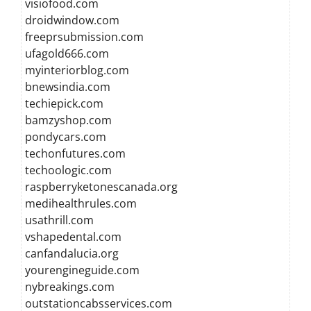
visiofood.com
droidwindow.com
freeprsubmission.com
ufagold666.com
myinteriorblog.com
bnewsindia.com
techiepick.com
bamzyshop.com
pondycars.com
techonfutures.com
techoologic.com
raspberryketonescanada.org
medihealthrules.com
usathrill.com
vshapedental.com
canfandalucia.org
yourengineguide.com
nybreakings.com
outstationcabsservices.com