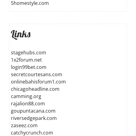
5homestyle.com
Links
stagehubs.com
1x2forum.net
login99bet.com
secretcourtesans.com
onlinebahisforum1.com
chicagoheadline.com
camming.org
rajalion88.com
goupuntacana.com
riversedgepark.com
zaseez.com
catchycrunch.com