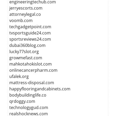
engineeringtechub.com
jerryescorts.com
attorneylegal.co
voomb.com
techgadgetpoint.com
tvsportsguide24.com
sportsreviews24.com
dubai360blog.com
lucky77slot.org
growmefast.com
mahkotahokislot.com
onlinecancerpharm.com
ufalek.org
mattress-disposal.com
happyflooringandcabinets.com
bodybuildinglife.co
qrdoggy.com
technologygud.com
realshocknews.com