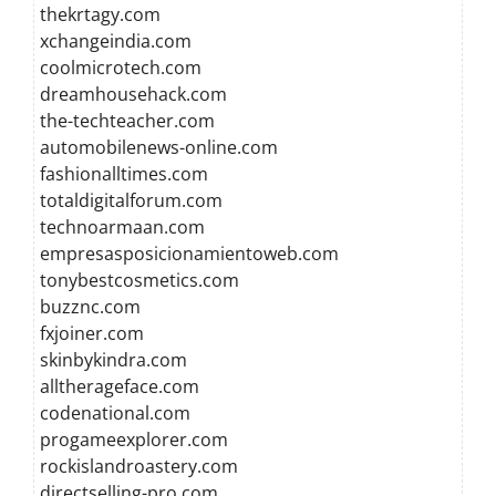
thekrtagy.com
xchangeindia.com
coolmicrotech.com
dreamhousehack.com
the-techteacher.com
automobilenews-online.com
fashionalltimes.com
totaldigitalforum.com
technoarmaan.com
empresasposicionamientoweb.com
tonybestcosmetics.com
buzznc.com
fxjoiner.com
skinbykindra.com
alltherageface.com
codenational.com
progameexplorer.com
rockislandroastery.com
directselling-pro.com