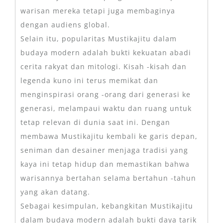
warisan mereka tetapi juga membaginya
dengan audiens global.
Selain itu, popularitas Mustikajitu dalam
budaya modern adalah bukti kekuatan abadi
cerita rakyat dan mitologi. Kisah -kisah dan
legenda kuno ini terus memikat dan
menginspirasi orang -orang dari generasi ke
generasi, melampaui waktu dan ruang untuk
tetap relevan di dunia saat ini. Dengan
membawa Mustikajitu kembali ke garis depan,
seniman dan desainer menjaga tradisi yang
kaya ini tetap hidup dan memastikan bahwa
warisannya bertahan selama bertahun -tahun
yang akan datang.
Sebagai kesimpulan, kebangkitan Mustikajitu
dalam budaya modern adalah bukti daya tarik