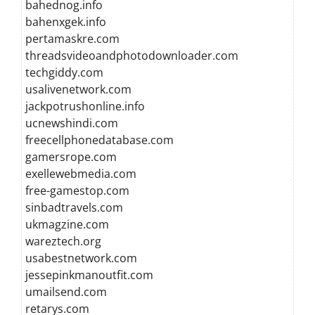
bahednog.info
bahenxgek.info
pertamaskre.com
threadsvideoandphotodownloader.com
techgiddy.com
usalivenetwork.com
jackpotrushonline.info
ucnewshindi.com
freecellphonedatabase.com
gamersrope.com
exellewebmedia.com
free-gamestop.com
sinbadtravels.com
ukmagzine.com
wareztech.org
usabestnetwork.com
jessepinkmanoutfit.com
umailsend.com
retarys.com