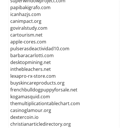
superwindowproject.com
papibakigrafo.com
icanhazjs.com
canimpact.org
goviralstudy.com
cartourism.net
apple-cores.com
pulserasdeactividad10.com
barbaracarlotti.com
desktopmining.net
inthebleachers.net
lexapro-rx-store.com
buyskincareproducts.org
frenchbulldogpuppyforsale.net
kogamasquid.com
themultiplicationtablechart.com
casinoglamour.org
dextercoin.io
christianarticledirectory.org