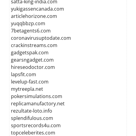
satta-king-india.com
yukigassencanada.com
articlehorizone.com
yuqqbbzp.com
7betagents6.com
coronavirusuptodate.com
crackinstreams.com
gadgetspak.com
gearsngadget.com
hireseodoctor.com
lapsfit.com
levelup-fast.com
mytreepla.net
pokersimulations.com
replicamanufactory.net
rezultate-loto.info
splendifulous.com
sportsrecords4u.com
topceleberites.com