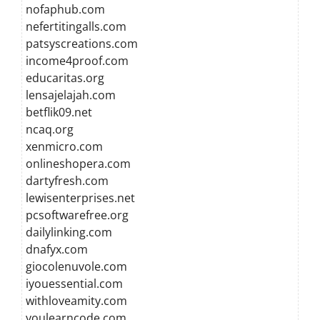
nofaphub.com
nefertitingalls.com
patsyscreations.com
income4proof.com
educaritas.org
lensajelajah.com
betflik09.net
ncaq.org
xenmicro.com
onlineshopera.com
dartyfresh.com
lewisenterprises.net
pcsoftwarefree.org
dailylinking.com
dnafyx.com
giocolenuvole.com
iyouessential.com
withloveamity.com
youlearncode.com