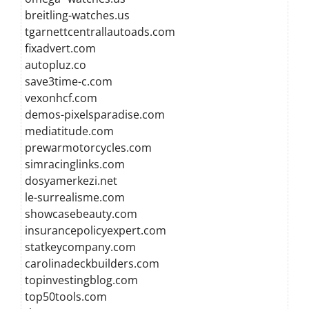
breitling-watches.us
tgarnettcentrallautoads.com
fixadvert.com
autopluz.co
save3time-c.com
vexonhcf.com
demos-pixelsparadise.com
mediatitude.com
prewarmotorcycles.com
simracinglinks.com
dosyamerkezi.net
le-surrealisme.com
showcasebeauty.com
insurancepolicyexpert.com
statkeycompany.com
carolinadeckbuilders.com
topinvestingblog.com
top50tools.com