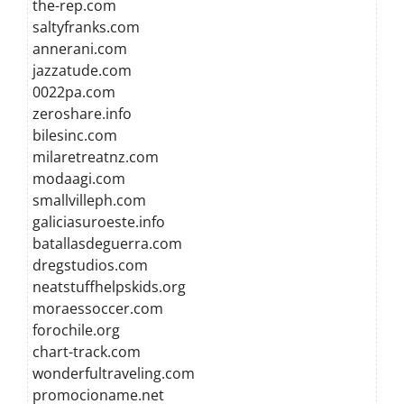
the-rep.com
saltyfranks.com
annerani.com
jazzatude.com
0022pa.com
zeroshare.info
bilesinc.com
milaretreatnz.com
modaagi.com
smallvilleph.com
galiciasuroeste.info
batallasdeguerra.com
dregstudios.com
neatstuffhelpskids.org
moraessoccer.com
forochile.org
chart-track.com
wonderfultraveling.com
promocioname.net