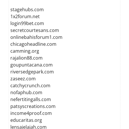
stagehubs.com
1x2forum.net
login99bet.com
secretcourtesans.com
onlinebahisforum1.com
chicagoheadline.com
camming.org
rajalion88.com
goupuntacana.com
riversedgepark.com
zaseez.com
catchycrunch.com
nofaphub.com
nefertitingalls.com
patsyscreations.com
income4proof.com
educaritas.org
lensajelajah.com