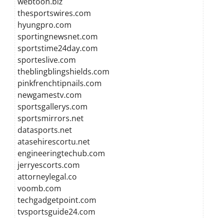
webtoon.biz
thesportswires.com
hyungpro.com
sportingnewsnet.com
sportstime24day.com
sporteslive.com
theblingblingshields.com
pinkfrenchtipnails.com
newgamestv.com
sportsgallerys.com
sportsmirrors.net
datasports.net
atasehirescortu.net
engineeringtechub.com
jerryescorts.com
attorneylegal.co
voomb.com
techgadgetpoint.com
tvsportsguide24.com