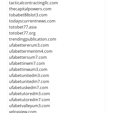
tacticalcontractingllc.com
thecapitalpowers.com
tobabet88slot3.com
todayscurrentnews.com
totobet77.asia
totobet77.org
trendingpublication.com
ufabettererum3.com
ufabettermentm4.com
ufabettersum7.com
ufabettinwm7.com
ufabettinwum3.com
ufabetunitedm3.com
ufabetunitedm7.com
ufabetuskedm7.com
ufabetutoredm3.com
ufabetutoredm7.com
ufabetvalleyum3.com
veloxview.com