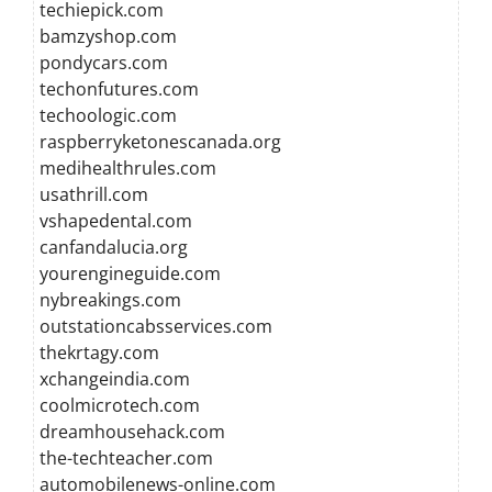
techiepick.com
bamzyshop.com
pondycars.com
techonfutures.com
techoologic.com
raspberryketonescanada.org
medihealthrules.com
usathrill.com
vshapedental.com
canfandalucia.org
yourengineguide.com
nybreakings.com
outstationcabsservices.com
thekrtagy.com
xchangeindia.com
coolmicrotech.com
dreamhousehack.com
the-techteacher.com
automobilenews-online.com