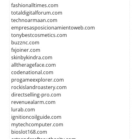
fashionalltimes.com
totaldigitalforum.com
technoarmaan.com
empresasposicionamientoweb.com
tonybestcosmetics.com
buzznc.com
fxjoiner.com
skinbykindra.com
alltherageface.com
codenational.com
progameexplorer.com
rockislandroastery.com
directselling-pro.com
revenuealarm.com
lurab.com
ignitioncoilguide.com
mytechcomputer.com
bioslot168.com