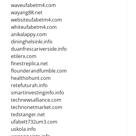
waveufabetm4.com
wayang88.net
websiteufabetm4.com
whiteufabetm4.com
anikalappy.com
dininghelsinki.info
duanfrescariverside.info
etilerx.com
finestreplica.net
flounderandfumble.com
healthohunt.com
retefuturah.info
smartinvestinginfo.info
technewsalliance.com
technonetmarket.com
tedstanger.net
ufabett732um3.com
uskola.info