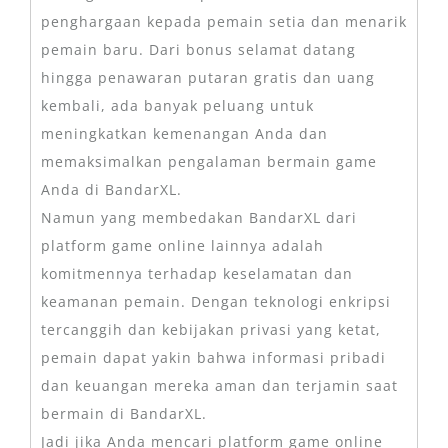
penghargaan kepada pemain setia dan menarik
pemain baru. Dari bonus selamat datang
hingga penawaran putaran gratis dan uang
kembali, ada banyak peluang untuk
meningkatkan kemenangan Anda dan
memaksimalkan pengalaman bermain game
Anda di BandarXL.
Namun yang membedakan BandarXL dari
platform game online lainnya adalah
komitmennya terhadap keselamatan dan
keamanan pemain. Dengan teknologi enkripsi
tercanggih dan kebijakan privasi yang ketat,
pemain dapat yakin bahwa informasi pribadi
dan keuangan mereka aman dan terjamin saat
bermain di BandarXL.
Jadi jika Anda mencari platform game online