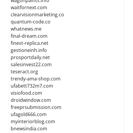
wagonpaints.info
waitfornext.com
clearvisionmarketing.co
quantum-code.co
whatnews.me
final-dream.com
finest-replica.net
gestioneinh.info
prosportdaily.net
salesinvest22.com
teseract.org
trendy-ama-shop.com
ufabett732m7.com
visiofood.com
droidwindow.com
freeprsubmission.com
ufagold666.com
myinteriorblog.com
bnewsindia.com