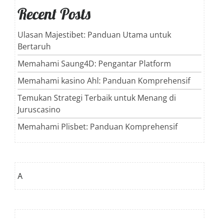
Recent Posts
Ulasan Majestibet: Panduan Utama untuk
Bertaruh
Memahami Saung4D: Pengantar Platform
Memahami kasino Ahl: Panduan Komprehensif
Temukan Strategi Terbaik untuk Menang di
Juruscasino
Memahami Plisbet: Panduan Komprehensif
A