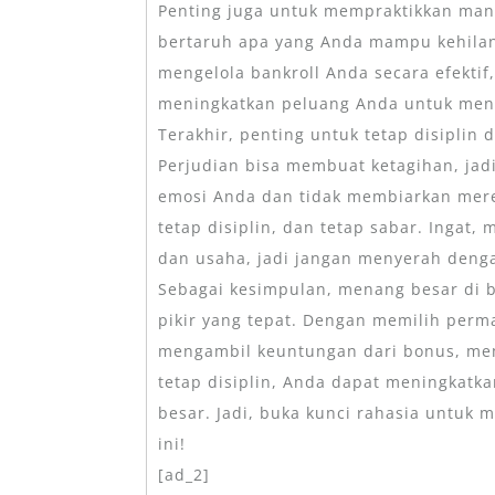
Penting juga untuk mempraktikkan mana
bertaruh apa yang Anda mampu kehilan
mengelola bankroll Anda secara efekt
meningkatkan peluang Anda untuk men
Terakhir, penting untuk tetap disipli
Perjudian bisa membuat ketagihan, jad
emosi Anda dan tidak membiarkan mere
tetap disiplin, dan tetap sabar. Inga
dan usaha, jadi jangan menyerah den
Sebagai kesimpulan, menang besar di 
pikir yang tepat. Dengan memilih perm
mengambil keuntungan dari bonus, mem
tetap disiplin, Anda dapat meningkat
besar. Jadi, buka kunci rahasia untuk 
ini!
[ad_2]