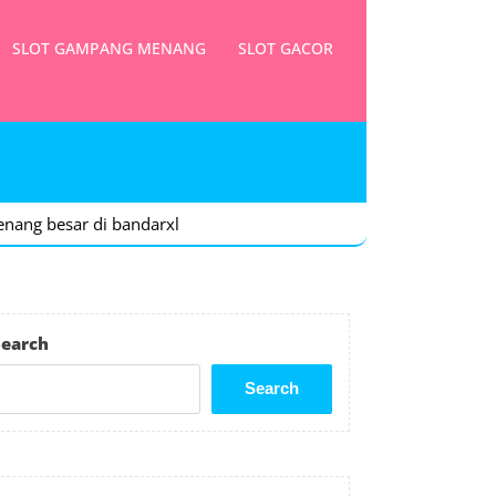
SLOT GAMPANG MENANG
SLOT GACOR
enang besar di bandarxl
Search
Search