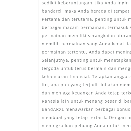
sedikit keberuntungan. Jika Anda ingi
bandarxl, maka Anda berada di tempat 
Pertama dan terutama, penting untuk 
berbagai macam permainan, termasuk slo
permainan memiliki serangkaian aturan 
memilih permainan yang Anda kenal d
permainan tertentu, Anda dapat menin
Selanjutnya, penting untuk menetapk
tergoda untuk terus bermain dan menge
kehancuran finansial. Tetapkan anggar
itu, apa pun yang terjadi. Ini akan m
dan menjaga keuangan Anda tetap terk
Rahasia lain untuk menang besar di b
BandARXL menawarkan berbagai bonus 
membuat yang tetap tertarik. Dengan 
meningkatkan peluang Anda untuk men