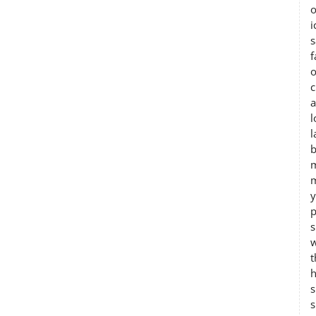
o
i
s
f
o
c
a
l
l
m
m
p
s
w
t
s
s