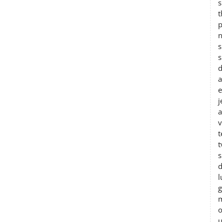
s
t
p
s
s
d
a
e
j
a
t
t
s
l
m
o
u