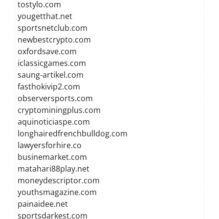
tostylo.com
yougetthat.net
sportsnetclub.com
newbestcrypto.com
oxfordsave.com
iclassicgames.com
saung-artikel.com
fasthokivip2.com
observersports.com
cryptominingplus.com
aquinoticiaspe.com
longhairedfrenchbulldog.com
lawyersforhire.co
businemarket.com
matahari88play.net
moneydescriptor.com
youthsmagazine.com
painaidee.net
sportsdarkest.com