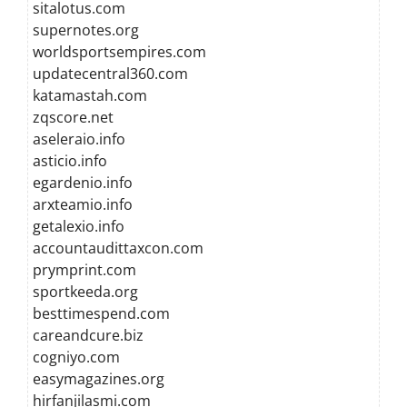
sitalotus.com
supernotes.org
worldsportsempires.com
updatecentral360.com
katamastah.com
zqscore.net
aseleraio.info
asticio.info
egardenio.info
arxteamio.info
getalexio.info
accountaudittaxcon.com
prymprint.com
sportkeeda.org
besttimespend.com
careandcure.biz
cogniyo.com
easymagazines.org
hirfanjilasmi.com