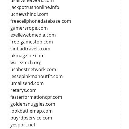
usalivenetwork.com
jackpotrushonline.info
ucnewshindi.com
freecellphonedatabase.com
gamersrope.com
exellewebmedia.com
free-gamestop.com
sinbadtravels.com
ukmagzine.com
wareztech.org
usabestnetwork.com
jessepinkmanoutfit.com
umailsend.com
retarys.com
fasterformationcpf.com
goldensnuggles.com
lookbattlemap.com
buyrdpservice.com
yesport.net