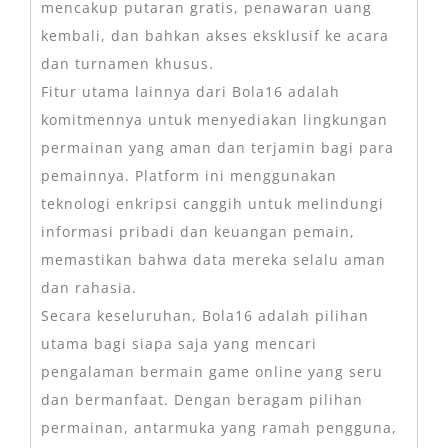
mencakup putaran gratis, penawaran uang
kembali, dan bahkan akses eksklusif ke acara
dan turnamen khusus.
Fitur utama lainnya dari Bola16 adalah
komitmennya untuk menyediakan lingkungan
permainan yang aman dan terjamin bagi para
pemainnya. Platform ini menggunakan
teknologi enkripsi canggih untuk melindungi
informasi pribadi dan keuangan pemain,
memastikan bahwa data mereka selalu aman
dan rahasia.
Secara keseluruhan, Bola16 adalah pilihan
utama bagi siapa saja yang mencari
pengalaman bermain game online yang seru
dan bermanfaat. Dengan beragam pilihan
permainan, antarmuka yang ramah pengguna,