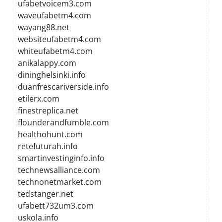
ufabetvoicem3.com
waveufabetm4.com
wayang88.net
websiteufabetm4.com
whiteufabetm4.com
anikalappy.com
dininghelsinki.info
duanfrescariverside.info
etilerx.com
finestreplica.net
flounderandfumble.com
healthohunt.com
retefuturah.info
smartinvestinginfo.info
technewsalliance.com
technonetmarket.com
tedstanger.net
ufabett732um3.com
uskola.info