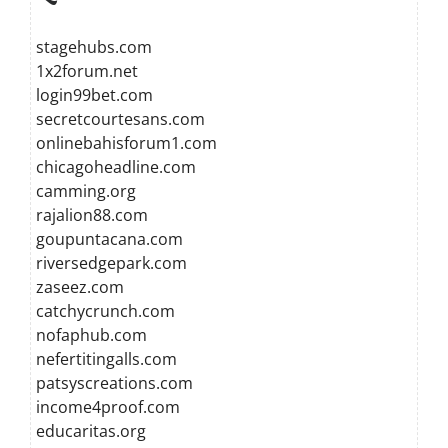
stagehubs.com
1x2forum.net
login99bet.com
secretcourtesans.com
onlinebahisforum1.com
chicagoheadline.com
camming.org
rajalion88.com
goupuntacana.com
riversedgepark.com
zaseez.com
catchycrunch.com
nofaphub.com
nefertitingalls.com
patsyscreations.com
income4proof.com
educaritas.org