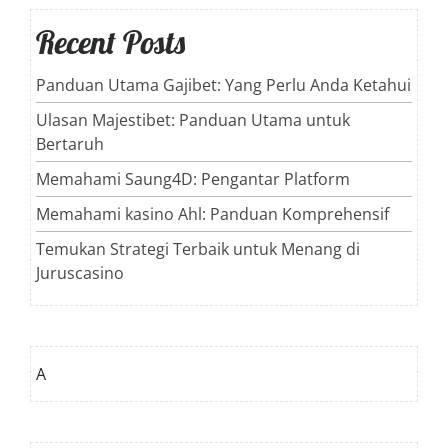
Recent Posts
Panduan Utama Gajibet: Yang Perlu Anda Ketahui
Ulasan Majestibet: Panduan Utama untuk
Bertaruh
Memahami Saung4D: Pengantar Platform
Memahami kasino Ahl: Panduan Komprehensif
Temukan Strategi Terbaik untuk Menang di
Juruscasino
A