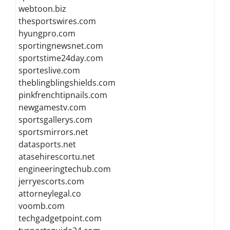
webtoon.biz
thesportswires.com
hyungpro.com
sportingnewsnet.com
sportstime24day.com
sporteslive.com
theblingblingshields.com
pinkfrenchtipnails.com
newgamestv.com
sportsgallerys.com
sportsmirrors.net
datasports.net
atasehirescortu.net
engineeringtechub.com
jerryescorts.com
attorneylegal.co
voomb.com
techgadgetpoint.com