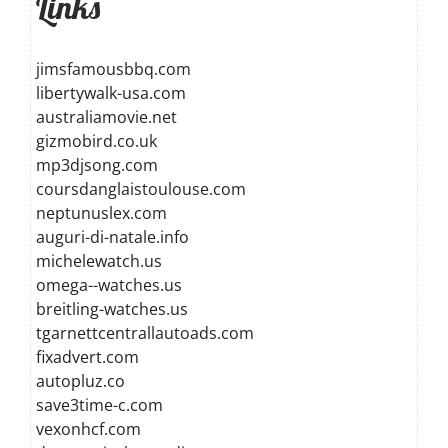
Links
jimsfamousbbq.com
libertywalk-usa.com
australiamovie.net
gizmobird.co.uk
mp3djsong.com
coursdanglaistoulouse.com
neptunuslex.com
auguri-di-natale.info
michelewatch.us
omega--watches.us
breitling-watches.us
tgarnettcentrallautoads.com
fixadvert.com
autopluz.co
save3time-c.com
vexonhcf.com