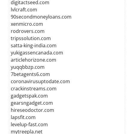
digitactseed.com
lvlcraft.com
90secondmoneyloans.com
xenmicro.com
rodrovers.com
tripssolution.com
satta-king-india.com
yukigassencanada.com
articlehorizone.com
yuqqbbzp.com
7betagents6.com
coronavirusuptodate.com
crackinstreams.com
gadgetspak.com
gearsngadget.com
hireseodoctor.com
lapsfit.com
levelup-fast.com
mytreepla.net