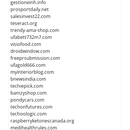
gestioneinh.info
prosportdaily.net
salesinvest22.com
teseract.org
trendy-ama-shop.com
ufabett732m7.com
visiofood.com
droidwindow.com
freeprsubmission.com
ufagold666.com
myinteriorblog.com
bnewsindia.com
techiepick.com
bamzyshop.com
pondycars.com
techonfutures.com
techoologic.com
raspberryketonescanada.org
medihealthrules.com