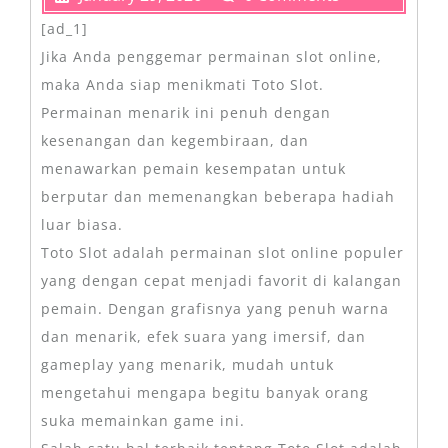
[ad_1]
Jika Anda penggemar permainan slot online,
maka Anda siap menikmati Toto Slot.
Permainan menarik ini penuh dengan
kesenangan dan kegembiraan, dan
menawarkan pemain kesempatan untuk
berputar dan memenangkan beberapa hadiah
luar biasa.
Toto Slot adalah permainan slot online populer
yang dengan cepat menjadi favorit di kalangan
pemain. Dengan grafisnya yang penuh warna
dan menarik, efek suara yang imersif, dan
gameplay yang menarik, mudah untuk
mengetahui mengapa begitu banyak orang
suka memainkan game ini.