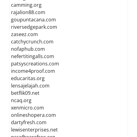
camming.org
rajalion88.com
goupuntacana.com
riversedgepark.com
zaseez.com
catchycrunch.com
nofaphub.com
nefertitingalls.com
patsyscreations.com
income4proof.com
educaritas.org
lensajelajah.com
betflik09.net
ncaq.org
xenmicro.com
onlineshopera.com
dartyfresh.com
lewisenterprises.net