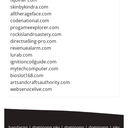
fxjoiner.com
skinbykindra.com
alltherageface.com
codenational.com
progameexplorer.com
rockislandroastery.com
directselling-pro.com
revenuealarm.com
lurab.com
ignitioncoilguide.com
mytechcomputer.com
bioslot168.com
artsandcraftsauthority.com
webservicelive.com
bandarqq
|
dominoqq pkv
|
dominoqq
|
dominoqq
|
pkv