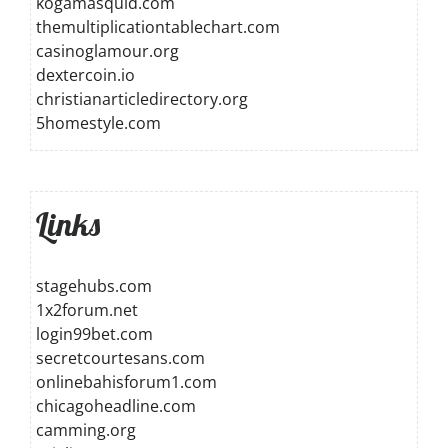
kogamasquid.com
themultiplicationtablechart.com
casinoglamour.org
dextercoin.io
christianarticledirectory.org
5homestyle.com
Links
stagehubs.com
1x2forum.net
login99bet.com
secretcourtesans.com
onlinebahisforum1.com
chicagoheadline.com
camming.org