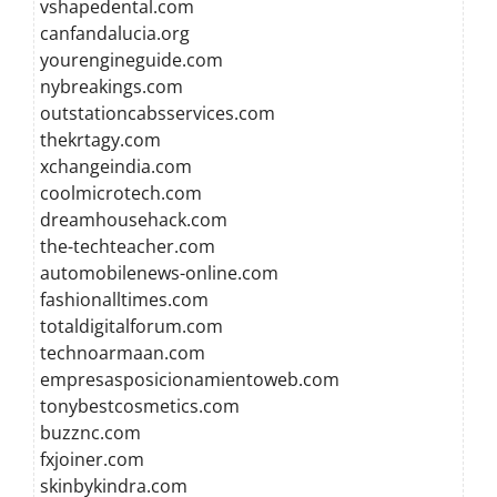
vshapedental.com
canfandalucia.org
yourengineguide.com
nybreakings.com
outstationcabsservices.com
thekrtagy.com
xchangeindia.com
coolmicrotech.com
dreamhousehack.com
the-techteacher.com
automobilenews-online.com
fashionalltimes.com
totaldigitalforum.com
technoarmaan.com
empresasposicionamientoweb.com
tonybestcosmetics.com
buzznc.com
fxjoiner.com
skinbykindra.com