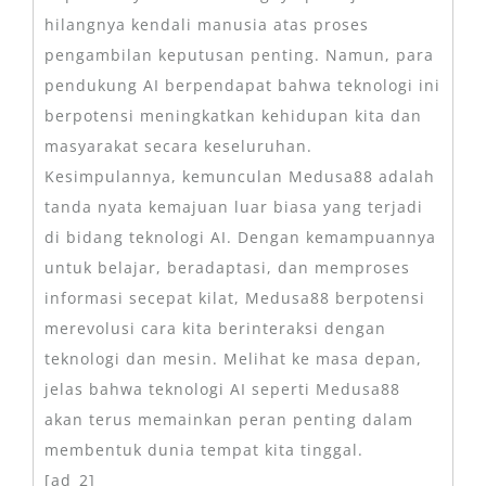
hilangnya kendali manusia atas proses
pengambilan keputusan penting. Namun, para
pendukung AI berpendapat bahwa teknologi ini
berpotensi meningkatkan kehidupan kita dan
masyarakat secara keseluruhan.
Kesimpulannya, kemunculan Medusa88 adalah
tanda nyata kemajuan luar biasa yang terjadi
di bidang teknologi AI. Dengan kemampuannya
untuk belajar, beradaptasi, dan memproses
informasi secepat kilat, Medusa88 berpotensi
merevolusi cara kita berinteraksi dengan
teknologi dan mesin. Melihat ke masa depan,
jelas bahwa teknologi AI seperti Medusa88
akan terus memainkan peran penting dalam
membentuk dunia tempat kita tinggal.
[ad_2]