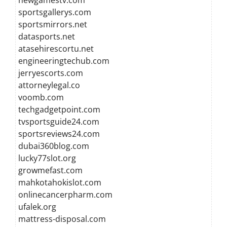
newgamestv.com
sportsgallerys.com
sportsmirrors.net
datasports.net
atasehirescortu.net
engineeringtechub.com
jerryescorts.com
attorneylegal.co
voomb.com
techgadgetpoint.com
tvsportsguide24.com
sportsreviews24.com
dubai360blog.com
lucky77slot.org
growmefast.com
mahkotahokislot.com
onlinecancerpharm.com
ufalek.org
mattress-disposal.com