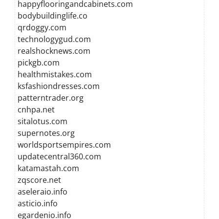
happyflooringandcabinets.com
bodybuildinglife.co
qrdoggy.com
technologygud.com
realshocknews.com
pickgb.com
healthmistakes.com
ksfashiondresses.com
patterntrader.org
cnhpa.net
sitalotus.com
supernotes.org
worldsportsempires.com
updatecentral360.com
katamastah.com
zqscore.net
aseleraio.info
asticio.info
egardenio.info