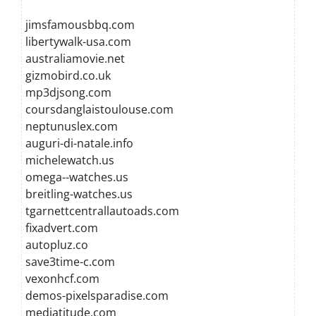
jimsfamousbbq.com
libertywalk-usa.com
australiamovie.net
gizmobird.co.uk
mp3djsong.com
coursdanglaistoulouse.com
neptunuslex.com
auguri-di-natale.info
michelewatch.us
omega--watches.us
breitling-watches.us
tgarnettcentrallautoads.com
fixadvert.com
autopluz.co
save3time-c.com
vexonhcf.com
demos-pixelsparadise.com
mediatitude.com