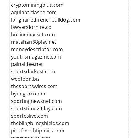
cryptominingplus.com
aquinoticiaspe.com
longhairedfrenchbulldog.com
lawyersforhire.co
businemarket.com
matahari88play.net
moneydescriptor.com
youthsmagazine.com
painaidee.net
sportsdarkest.com
webtoon.biz
thesportswires.com
hyungpro.com
sportingnewsnet.com
sportstime24day.com
sporteslive.com
theblingblingshields.com
pinkfrenchtipnails.com